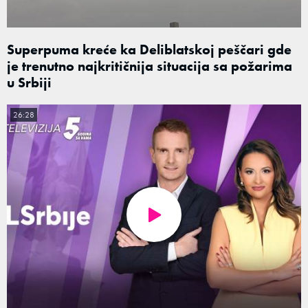
Superpuma kreće ka Deliblatskoj peščari gde
je trenutno najkritičnija situacija sa požarima
u Srbiji
26:28