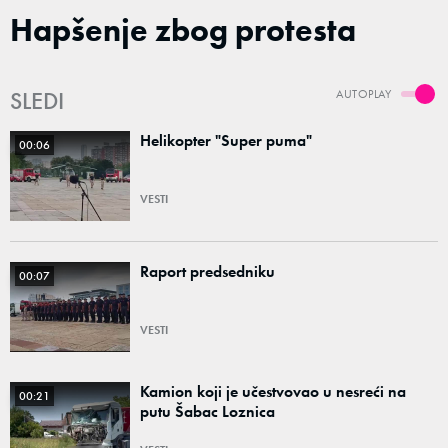
Hapšenje zbog protesta
SLEDI
AUTOPLAY
Helikopter "Super puma"
00:06
VESTI
Raport predsedniku
00:07
VESTI
Kamion koji je učestvovao u nesreći na
00:21
putu Šabac Loznica