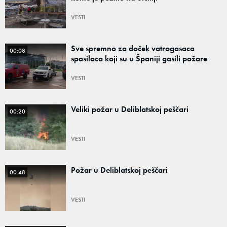
VESTI
Sve spremno za doček vatrogasaca
00:08
spasilaca koji su u Španiji gasili požare
VESTI
Veliki požar u Deliblatskoj peščari
00:20
VESTI
Požar u Deliblatskoj peščari
00:48
VESTI