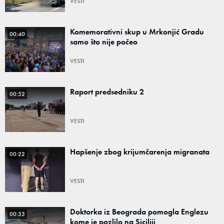
VESTI
Komemorativni skup u Mrkonjić Gradu
00:40
samo što nije počeo
VESTI
Raport predsedniku 2
00:52
VESTI
Hapšenje zbog krijumčarenja migranata
00:22
VESTI
Doktorka iz Beograda pomogla Englezu
00:33
kome je pozlilo na Siciliji