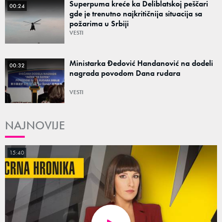
Superpuma kreće ka Deliblatskoj peščari
00:24
gde je trenutno najkritičnija situacija sa
požarima u Srbiji
VESTI
Ministarka Đedović Handanović na dodeli
00:32
nagrada povodom Dana rudara
VESTI
NAJNOVIJE
15:40