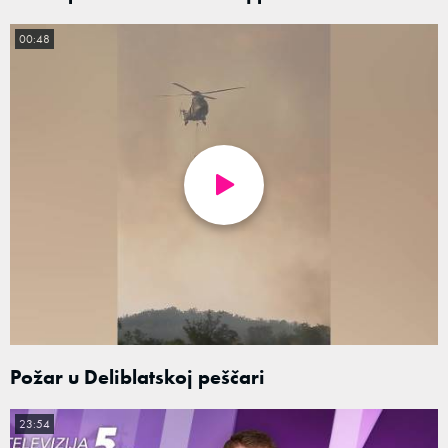
00:48
Požar u Deliblatskoj peščari
23:54