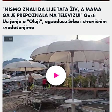
"NISMO ZNALI DA LI JE TATA ŽIV, A MAMA
GA JE PREPOZNALA NA TELEVIZIJI" Gosti
Usijanja o "Oluji", egzodusu Srba i stravičnim
svedočenjima
00:33