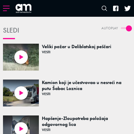
SLEDI
AUTOPLAY
Veliki požar u Deliblatskoj peščari
VESTI
00:20
Kamion koji je učestvovao u nesreći na
putu Šabac Loznica
VESTI
00:21
Hapšenje-Zloupotreba položaja
odgovornog lica
VESTI
00:35