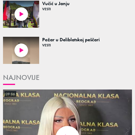
Vučić u Janju
VESTI
00:22
Požar u Deliblatskoj peščari
VESTI
00:48
NAJNOVIJE
09:06