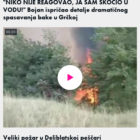
"NIKO NIJE REAGOVAO, JA SAM SKOČIO U
VODU!" Bojan ispričao detalje dramatičnog
spasavanja bake u Grčkoj
00:20
Veliki požar u Deliblatskoj peščari