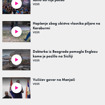
VESTI
00:40
Hapšenje zbog ubistva vlasnika piljare na
Karaburmi
VESTI
01:05
Doktorka iz Beograda pomogla Englezu
kome je pozlilo na Siciliji
VESTI
00:33
Vučićev govor na Manjači
VESTI
03:29