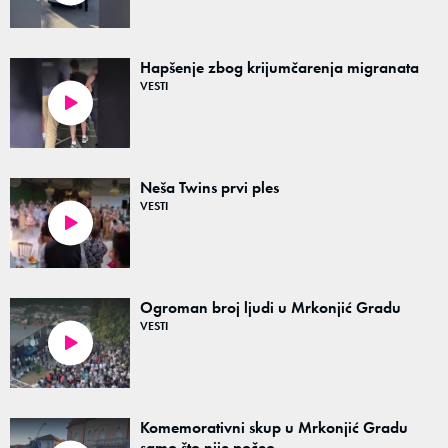
Hapšenje zbog krijumčarenja migranata
VESTI
00:22
Neša Twins prvi ples
VESTI
01:06
Ogroman broj ljudi u Mrkonjić Gradu
VESTI
00:06
Komemorativni skup u Mrkonjić Gradu
samo što nije počeo