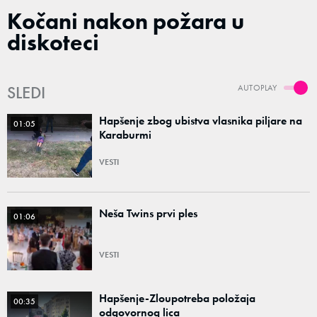
Kočani nakon požara u
diskoteci
SLEDI
AUTOPLAY
Hapšenje zbog ubistva vlasnika piljare na
01:05
Karaburmi
VESTI
Neša Twins prvi ples
01:06
VESTI
Hapšenje-Zloupotreba položaja
00:35
odgovornog lica