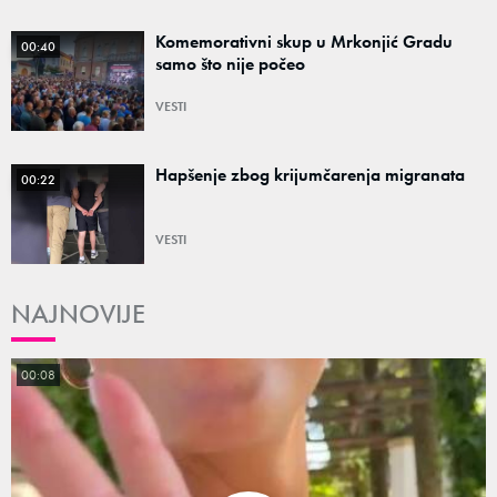
Komemorativni skup u Mrkonjić Gradu
00:40
samo što nije počeo
VESTI
Hapšenje zbog krijumčarenja migranata
00:22
VESTI
NAJNOVIJE
00:08