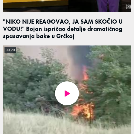
"NIKO NIJE REAGOVAO, JA SAM SKOČIO U
VODU!" Bojan ispričao detalje dramatičnog
spasavanja bake u Grčkoj
00:20