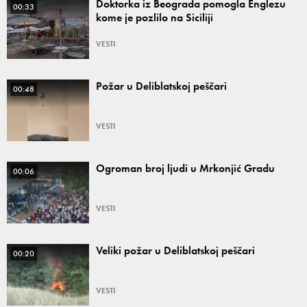
Doktorka iz Beograda pomogla Englezu
00:33
kome je pozlilo na Siciliji
VESTI
Požar u Deliblatskoj peščari
00:48
VESTI
Ogroman broj ljudi u Mrkonjić Gradu
00:06
VESTI
Veliki požar u Deliblatskoj peščari
00:20
VESTI