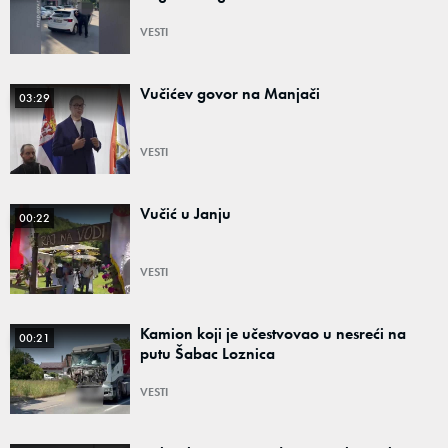
VESTI
Vučićev govor na Manjači
03:29
VESTI
Vučić u Janju
00:22
VESTI
Kamion koji je učestvovao u nesreći na
00:21
putu Šabac Loznica
VESTI