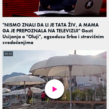
"NISMO ZNALI DA LI JE TATA ŽIV, A MAMA
GA JE PREPOZNALA NA TELEVIZIJI" Gosti
Usijanja o "Oluji", egzodusu Srba i stravičnim
svedočenjima
00:33