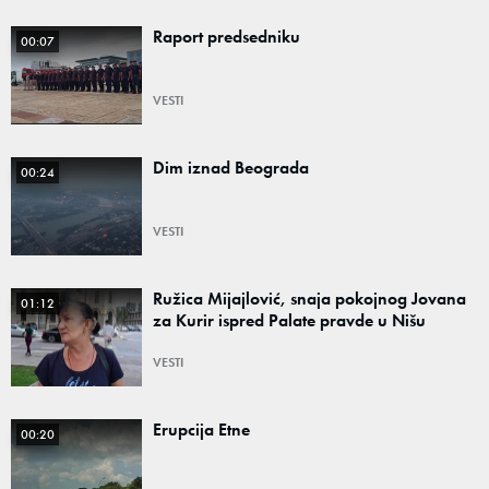
Raport predsedniku
00:07
VESTI
Dim iznad Beograda
00:24
VESTI
Ružica Mijajlović, snaja pokojnog Jovana
01:12
za Kurir ispred Palate pravde u Nišu
VESTI
Erupcija Etne
00:20