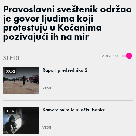
Pravoslavni sveštenik održao
je govor ljudima koji
protestuju u Kočanima
pozivajući ih na mir
SLEDI
AUTOPLAY
Raport predsedniku 2
00:52
VESTI
Kamere snimile pljačku banke
01:36
VESTI