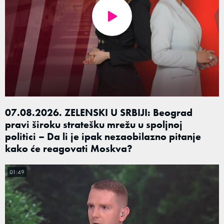
07.08.2026. ZELENSKI U SRBIJI: Beograd
pravi široku stratešku mrežu u spoljnoj
politici – Da li je ipak nezaobilazno pitanje
kako će reagovati Moskva?
01:49