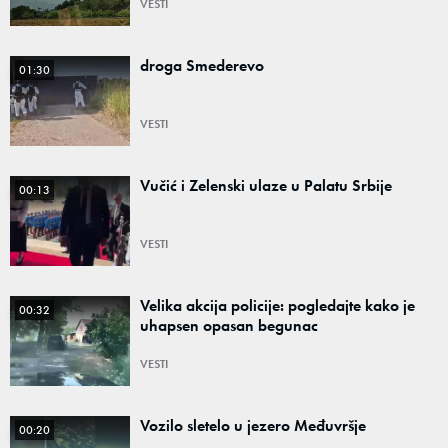
VESTI
droga Smederevo
01:30
VESTI
Vučić i Zelenski ulaze u Palatu Srbije
00:13
VESTI
Velika akcija policije: pogledajte kako je
00:32
uhapsen opasan begunac
VESTI
Vozilo sletelo u jezero Međuvršje
00:20