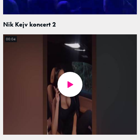
Nik Kejv koncert 2
00:04