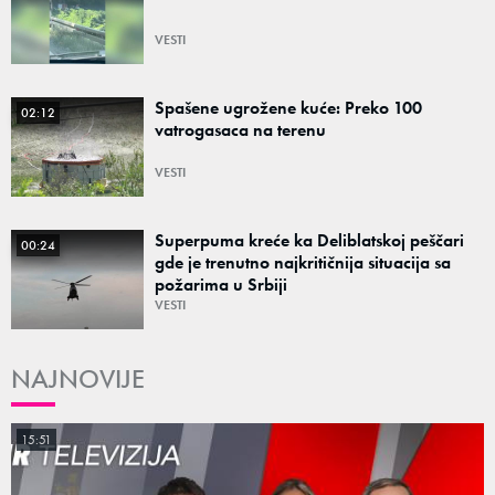
VESTI
Spašene ugrožene kuće: Preko 100
02:12
vatrogasaca na terenu
VESTI
Superpuma kreće ka Deliblatskoj peščari
00:24
gde je trenutno najkritičnija situacija sa
požarima u Srbiji
VESTI
NAJNOVIJE
15:51