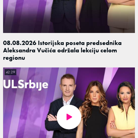
08.08.2026 Istorijska poseta predsednika
Aleksandra Vučića održala lekciju celom
regionu
42:29