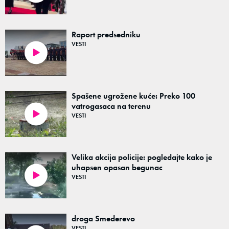
Raport predsedniku
VESTI
00:07
Spašene ugrožene kuće: Preko 100
vatrogasaca na terenu
VESTI
02:12
Velika akcija policije: pogledajte kako je
uhapsen opasan begunac
VESTI
00:32
droga Smederevo
VESTI