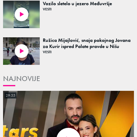
Vozilo sletelo u jezero Međuvršje
VESTI
00:20
Ružica Mijajlović, snaja pokojnog Jovana
za Kurir ispred Palate pravde u Nišu
VESTI
01:12
NAJNOVIJE
29:55