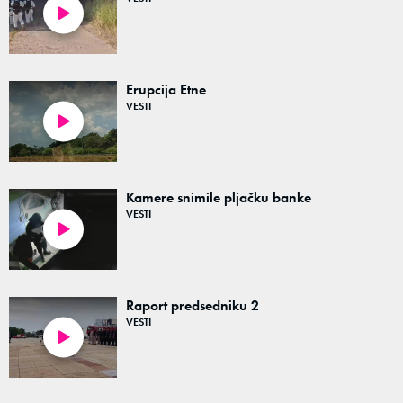
01:30
Erupcija Etne
VESTI
00:20
Kamere snimile pljačku banke
VESTI
01:36
Raport predsedniku 2
VESTI
00:52