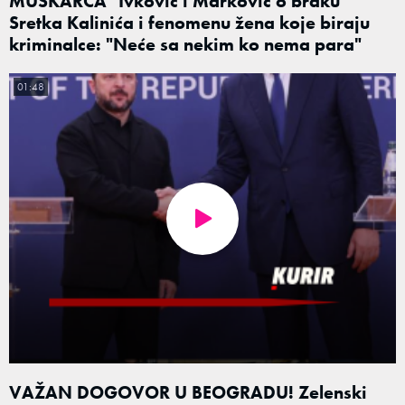
MUŠKARCA" Ivković i Marković o braku
Sretka Kalinića i fenomenu žena koje biraju
kriminalce: "Neće sa nekim ko nema para"
01:48
VAŽAN DOGOVOR U BEOGRADU! Zelenski