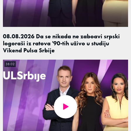
08.08.2026 Da se nikada ne zaboavi srpski
logoraši iz ratova '90-tih uživo u studiju
Vikend Pulsa Srbije
38:02