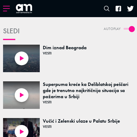
SLEDI
AUTOPLAY
Dim iznad Beograda
VESTI
00:24
Superpuma kreće ka Deliblatskoj peščari
gde je trenutno najkritičnija situacija sa
požarima u Srbiji
00:24
VESTI
Vučić i Zelenski ulaze u Palatu Srbije
VESTI
00:13