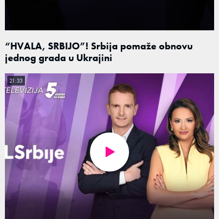
“HVALA, SRBIJO”! Srbija pomaže obnovu
jednog grada u Ukrajini
21:33