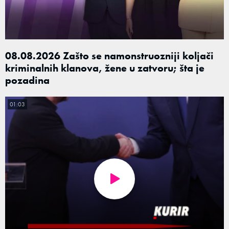
08.08.2026 Zašto se namonstruozniji koljači
kriminalnih klanova, žene u zatvoru; šta je
pozadina
01:03