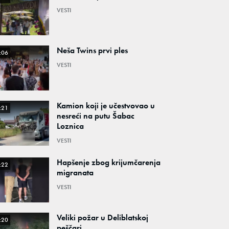
VESTI
Neša Twins prvi ples
:06
VESTI
Kamion koji je učestvovao u
:21
nesreći na putu Šabac
Loznica
VESTI
Hapšenje zbog krijumčarenja
:22
migranata
VESTI
Veliki požar u Deliblatskoj
:20
peščari