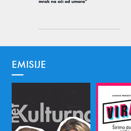
mrak na oči od umora"
EMISIJE