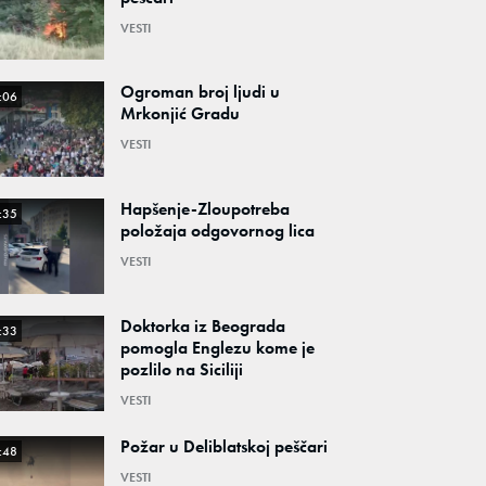
VESTI
Ogroman broj ljudi u
:06
Mrkonjić Gradu
VESTI
Hapšenje-Zloupotreba
:35
položaja odgovornog lica
VESTI
Doktorka iz Beograda
:33
pomogla Englezu kome je
pozlilo na Siciliji
VESTI
Požar u Deliblatskoj peščari
:48
VESTI