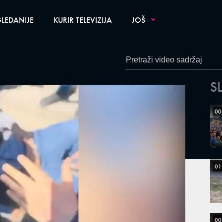
LEDANIJE
KURIR TELEVIZIJA
JOŠ
S
00
01
00