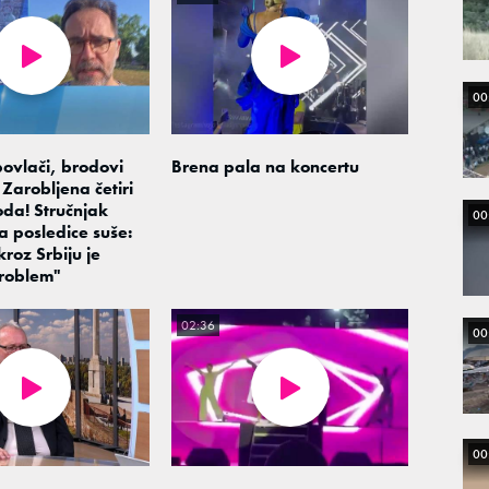
00
ovlači, brodovi
Brena pala na koncertu
Zarobljena četiri
oda! Stručnjak
00
a posledice suše:
roz Srbiju je
problem"
02:36
00
00