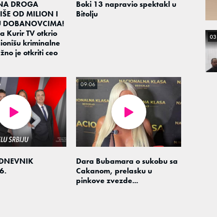
NA DROGA
Boki 13 napravio spektakl u
ŠE OD MILION I
Bitolju
U DOBANOVCIMA!
a Kurir TV otkrio
03
ionišu kriminalne
no je otkriti ceo
09:06
 DNEVNIK
Dara Bubamara o sukobu sa
6.
Cakanom, prelasku u
pinkove zvezde...