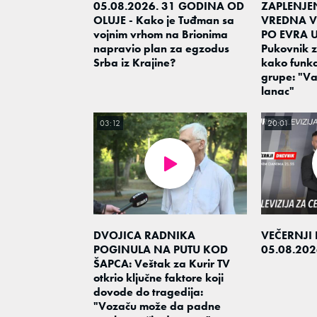
05.08.2026. 31 GODINA OD
ZAPLENJE
OLUJE - Kako je Tuđman sa
VREDNA VI
vojnim vrhom na Brionima
PO EVRA 
napravio plan za egzodus
Pukovnik z
Srba iz Krajine?
kako funkc
grupe: "Važ
lanac"
03:12
20:01
DVOJICA RADNIKA
VEČERNJI
POGINULA NA PUTU KOD
05.08.202
ŠAPCA: Veštak za Kurir TV
otkrio ključne faktore koji
dovode do tragedija:
"Vozaču može da padne