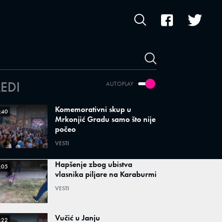
LEDI
AUTOPLAY
Komemorativni skup u
:40
Mrkonjić Gradu samo što nije
počeo
VESTI
Hapšenje zbog ubistva
:05
vlasnika piljare na Karaburmi
VESTI
Vučić u Janju
:22