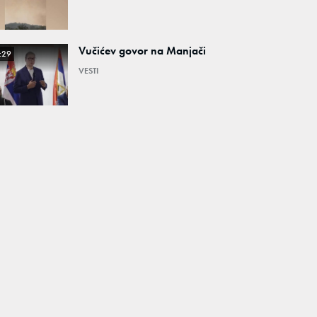
Vučićev govor na Manjači
:29
VESTI