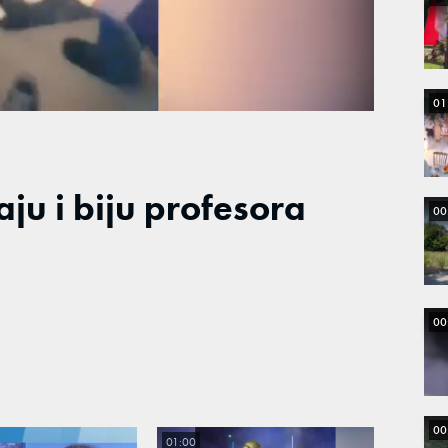
Loaded
:
100.00%
01
aju i biju profesora
00
00
00
01:00