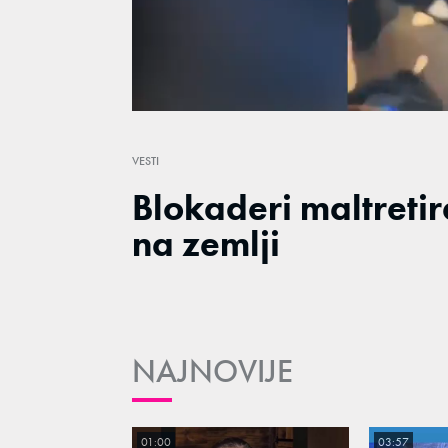
/
Unmute
VESTI
Blokaderi maltretir
na zemlji
NAJNOVIJE
01:00
03:57