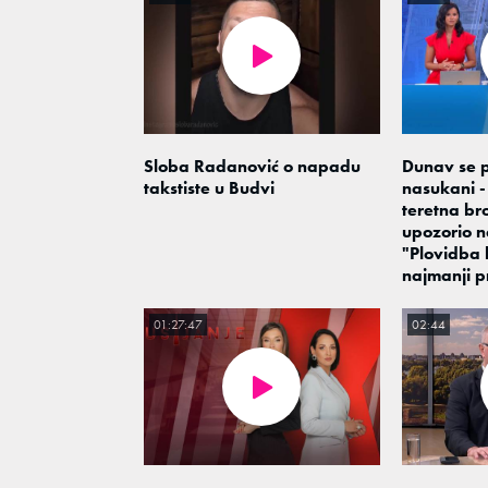
Sloba Radanović o napadu
Dunav se p
takstiste u Budvi
nasukani - 
teretna br
upozorio n
"Plovidba k
najmanji 
01:27:47
02:44