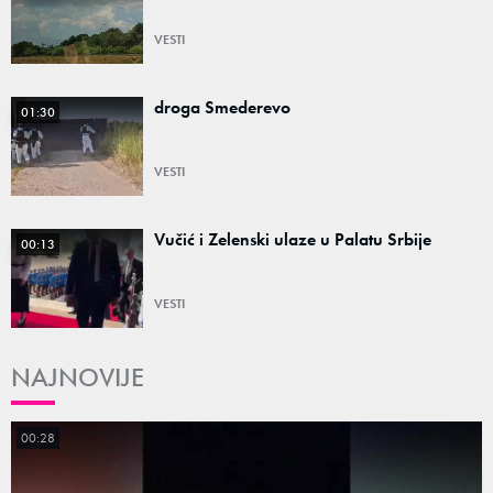
VESTI
droga Smederevo
01:30
VESTI
Vučić i Zelenski ulaze u Palatu Srbije
00:13
VESTI
NAJNOVIJE
00:28