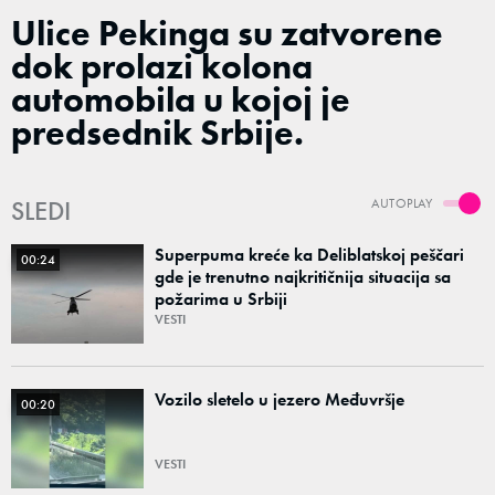
Ulice Pekinga su zatvorene
dok prolazi kolona
automobila u kojoj je
predsednik Srbije.
SLEDI
AUTOPLAY
Superpuma kreće ka Deliblatskoj peščari
00:24
gde je trenutno najkritičnija situacija sa
požarima u Srbiji
VESTI
Vozilo sletelo u jezero Međuvršje
00:20
VESTI