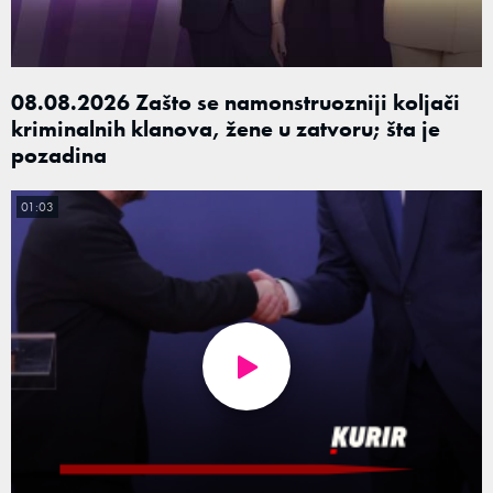
08.08.2026 Zašto se namonstruozniji koljači
kriminalnih klanova, žene u zatvoru; šta je
pozadina
01:03