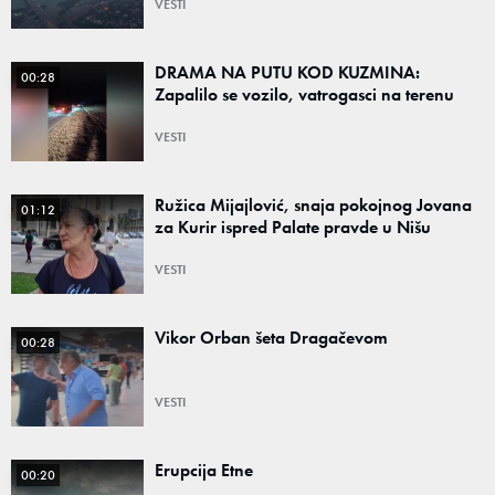
VESTI
DRAMA NA PUTU KOD KUZMINA:
00:28
Zapalilo se vozilo, vatrogasci na terenu
VESTI
Ružica Mijajlović, snaja pokojnog Jovana
01:12
za Kurir ispred Palate pravde u Nišu
VESTI
Vikor Orban šeta Dragačevom
00:28
VESTI
Erupcija Etne
00:20