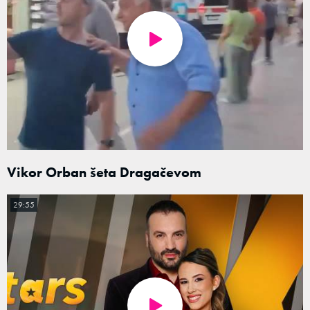
Vikor Orban šeta Dragačevom
29:55