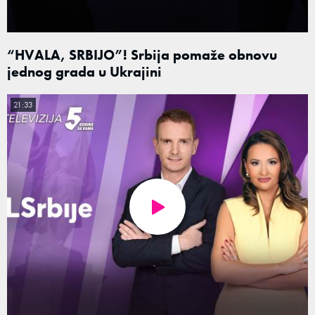
“HVALA, SRBIJO”! Srbija pomaže obnovu
jednog grada u Ukrajini
21:33