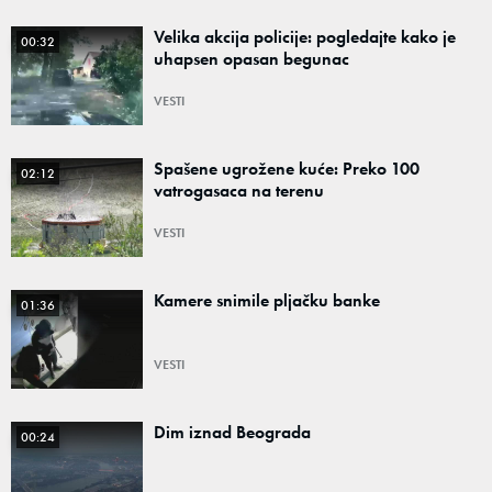
Velika akcija policije: pogledajte kako je
00:32
uhapsen opasan begunac
VESTI
Spašene ugrožene kuće: Preko 100
02:12
vatrogasaca na terenu
VESTI
Kamere snimile pljačku banke
01:36
VESTI
Dim iznad Beograda
00:24