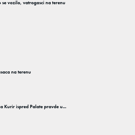
 vozilo, vatrogasci na terenu
saca na terenu
 Kurir ispred Palate pravde u...