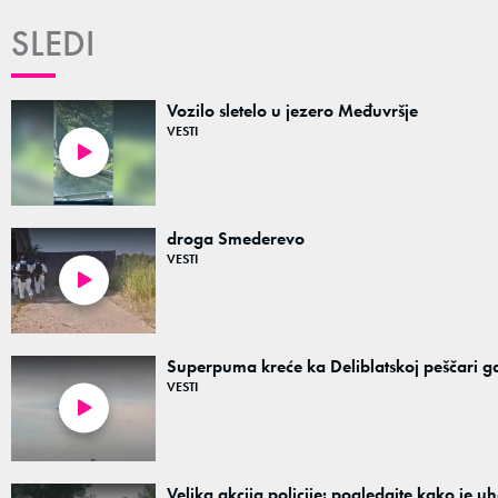
SLEDI
Vozilo sletelo u jezero Međuvršje
VESTI
00:20
droga Smederevo
VESTI
01:30
Superpuma kreće ka Deliblatskoj peščari gde 
VESTI
00:24
Velika akcija policije: pogledajte kako je