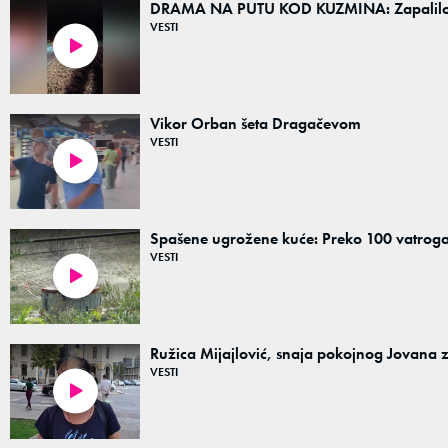
DRAMA NA PUTU KOD KUZMINA: Zapalilo se
VESTI
00:28
Vikor Orban šeta Dragačevom
VESTI
00:28
Spašene ugrožene kuće: Preko 100 vatroga
VESTI
02:12
Ružica Mijajlović, snaja pokojnog Jovana za
VESTI
01:12