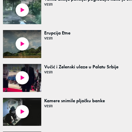
VESTI
00:32
Erupcija Etne
VESTI
00:20
Vučić i Zelenski ulaze u Palatu Srbije
VESTI
00:13
Kamere snimile pljačku banke
VESTI
01:36