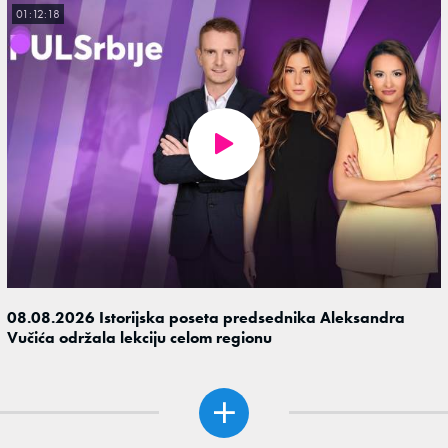
01:12:18
08.08.2026 Istorijska poseta predsednika Aleksandra
Vučića održala lekciju celom regionu