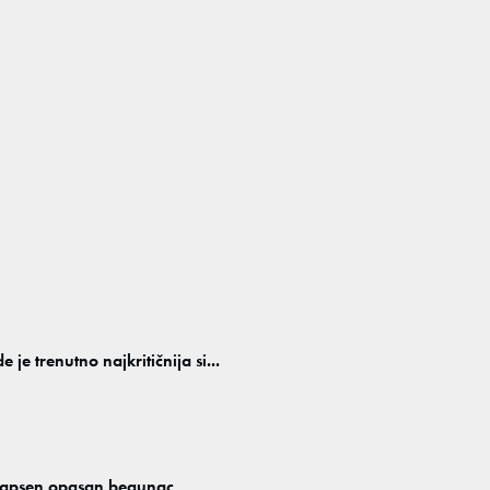
je trenutno najkritičnija si...
 uhapsen opasan begunac