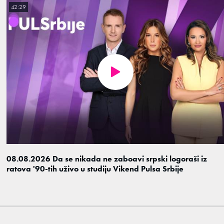
42:29
08.08.2026 Da se nikada ne zaboavi srpski logoraši iz
ratova '90-tih uživo u studiju Vikend Pulsa Srbije