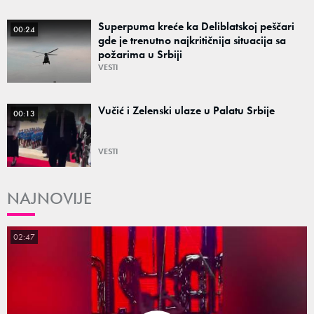
Superpuma kreće ka Deliblatskoj peščari
00:24
gde je trenutno najkritičnija situacija sa
požarima u Srbiji
VESTI
Vučić i Zelenski ulaze u Palatu Srbije
00:13
VESTI
NAJNOVIJE
02:47