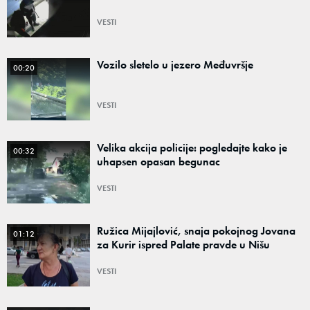
VESTI
Vozilo sletelo u jezero Međuvršje
00:20
VESTI
Velika akcija policije: pogledajte kako je
00:32
uhapsen opasan begunac
VESTI
Ružica Mijajlović, snaja pokojnog Jovana
01:12
za Kurir ispred Palate pravde u Nišu
VESTI