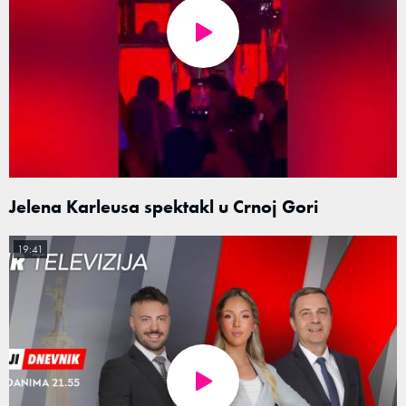
Jelena Karleusa spektakl u Crnoj Gori
19:41