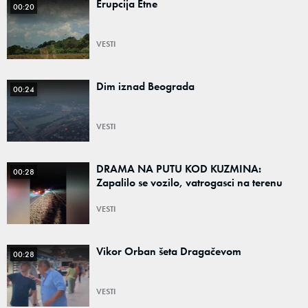
Erupcija Etne
00:20
VESTI
Dim iznad Beograda
00:24
VESTI
DRAMA NA PUTU KOD KUZMINA:
00:28
Zapalilo se vozilo, vatrogasci na terenu
VESTI
Vikor Orban šeta Dragačevom
00:28
VESTI