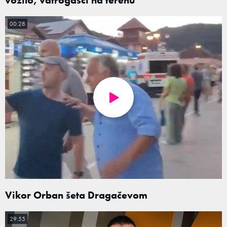
00:28
Vikor Orban šeta Dragačevom
29:55