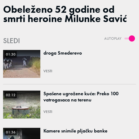
Obeleženo 52 godine od
smrti heroine Milunke Savić
SLEDI
AUTOPLAY
droga Smederevo
01:30
VESTI
Spašene ugrožene kuće: Preko 100
02:12
vatrogasaca na terenu
VESTI
Kamere snimile pljačku banke
01:36