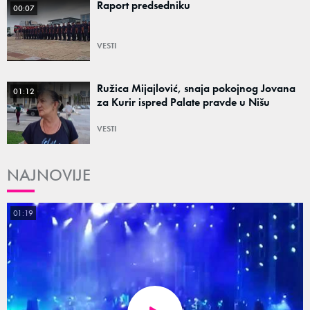
Raport predsedniku
00:07
VESTI
Ružica Mijajlović, snaja pokojnog Jovana
01:12
za Kurir ispred Palate pravde u Nišu
VESTI
NAJNOVIJE
01:19