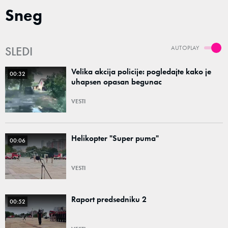
Sneg
SLEDI
AUTOPLAY
Velika akcija policije: pogledajte kako je
00:32
uhapsen opasan begunac
VESTI
Helikopter "Super puma"
00:06
VESTI
Raport predsedniku 2
00:52