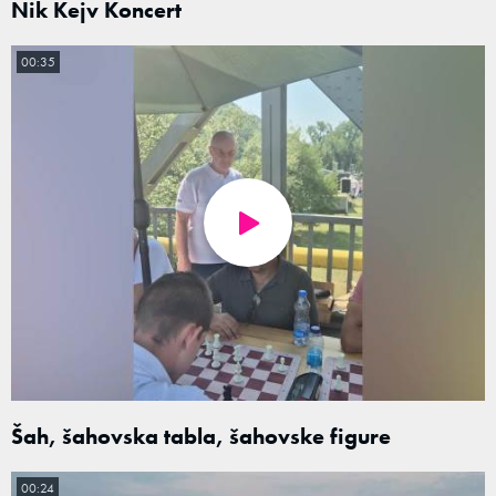
Nik Kejv Koncert
00:35
Šah, šahovska tabla, šahovske figure
00:24