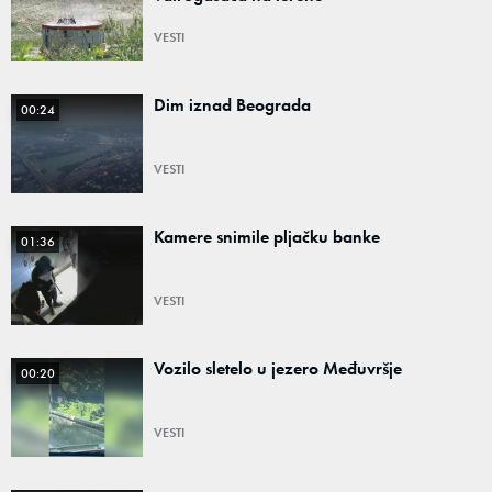
VESTI
Dim iznad Beograda
00:24
VESTI
Kamere snimile pljačku banke
01:36
VESTI
Vozilo sletelo u jezero Međuvršje
00:20
VESTI