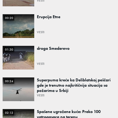
VESTI
Erupcija Etne
00:20
VESTI
droga Smederevo
01:30
VESTI
Superpuma kreće ka Deliblatskoj peščari
00:24
gde je trenutno najkritičnija situacija sa
požarima u Srbiji
VESTI
Spašene ugrožene kuće: Preko 100
02:12
vatrogasaca na terenu