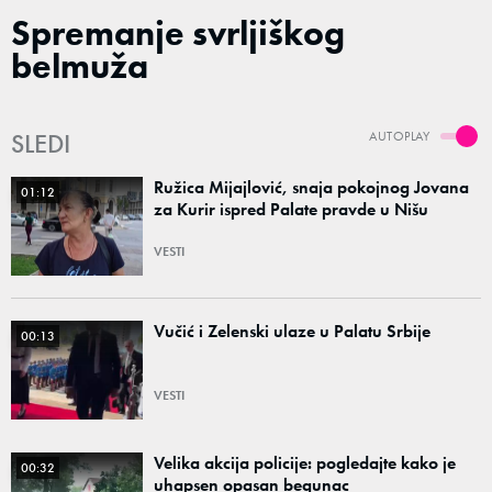
Spremanje svrljiškog
belmuža
SLEDI
AUTOPLAY
Ružica Mijajlović, snaja pokojnog Jovana
01:12
za Kurir ispred Palate pravde u Nišu
VESTI
Vučić i Zelenski ulaze u Palatu Srbije
00:13
VESTI
Velika akcija policije: pogledajte kako je
00:32
uhapsen opasan begunac