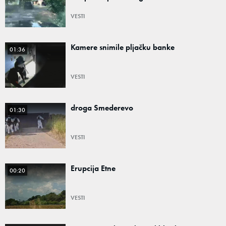
VESTI
Kamere snimile pljačku banke
01:36
VESTI
droga Smederevo
01:30
VESTI
Erupcija Etne
00:20
VESTI