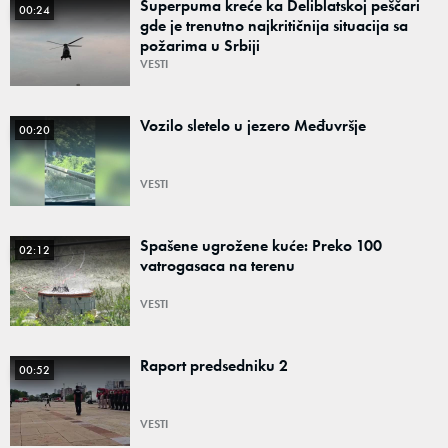
Superpuma kreće ka Deliblatskoj peščari
00:24
gde je trenutno najkritičnija situacija sa
požarima u Srbiji
VESTI
Vozilo sletelo u jezero Međuvršje
00:20
VESTI
Spašene ugrožene kuće: Preko 100
02:12
vatrogasaca na terenu
VESTI
Raport predsedniku 2
00:52
VESTI