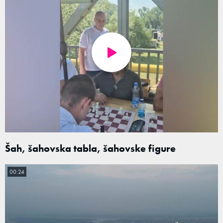
Šah, šahovska tabla, šahovske figure
00:24