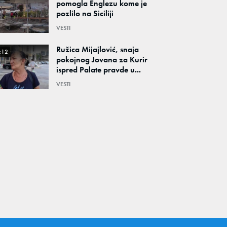
pomogla Englezu kome je
pozlilo na Siciliji
VESTI
Ružica Mijajlović, snaja
:12
pokojnog Jovana za Kurir
ispred Palate pravde u...
VESTI