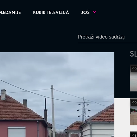
LEDANIJE
KURIR TELEVIZIJA
JOŠ
S
00
00
01