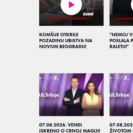
KOMŠIJE OTKRILE
"NEMOJ VI
POZADINU UBISTVA NA
POSLALA
NOVOM BEOGRADU!
RALETU!"
07.08.2026. VENDI
07.08.20
ISKRENO O CRNOJ MAGIJI!
ŽIVOTOM 