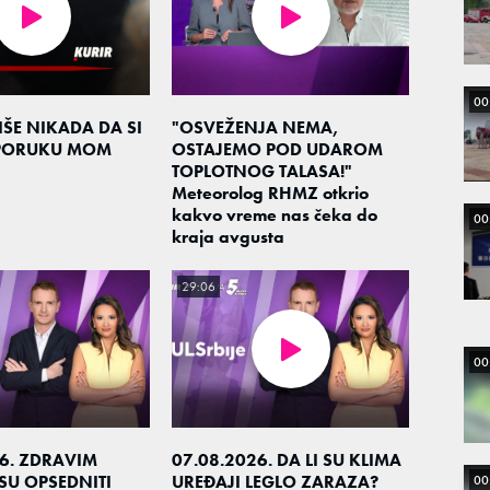
00
ŠE NIKADA DA SI
"OSVEŽENJA NEMA,
 PORUKU MOM
OSTAJEMO POD UDAROM
TOPLOTNOG TALASA!"
Meteorolog RHMZ otkrio
kakvo vreme nas čeka do
00
kraja avgusta
29:06
00
26. ZDRAVIM
07.08.2026. DA LI SU KLIMA
SU OPSEDNITI
UREĐAJI LEGLO ZARAZA?
00