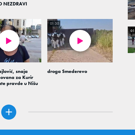
O NEZDRAVI
01:30
01
jlović, snaja
droga Smederevo
ovana za Kurir
ate pravde u Nišu