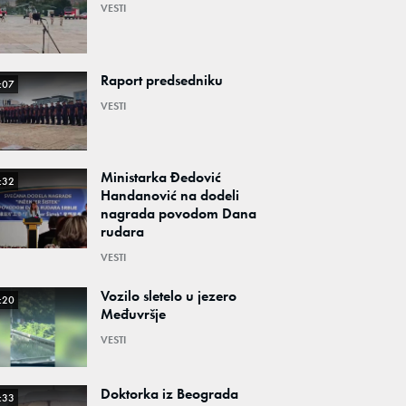
VESTI
Raport predsedniku
:07
VESTI
Ministarka Đedović
:32
Handanović na dodeli
nagrada povodom Dana
rudara
VESTI
Vozilo sletelo u jezero
:20
Međuvršje
VESTI
Doktorka iz Beograda
:33