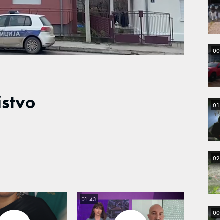
Loaded
:
100.00%
00
istvo
01
02
01:43
00