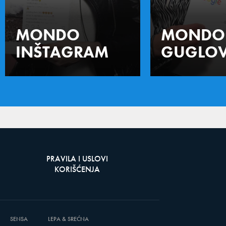
MONDO
MONDO
INŠTAGRAM
GUGLOV
PRAVILA I USLOVI
KORIŠĆENJA
SENSA
LEPA & SREĆNA