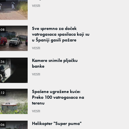
VESTI
Sve spremno za doček
:08
vatrogasaca spasilaca koji su
u Španiji gasili požare
VESTI
Kamere snimile pljačku
:36
banke
VESTI
Spašene ugrožene kuće:
:12
Preko 100 vatrogasaca na
terenu
VESTI
Helikopter "Super puma"
:06