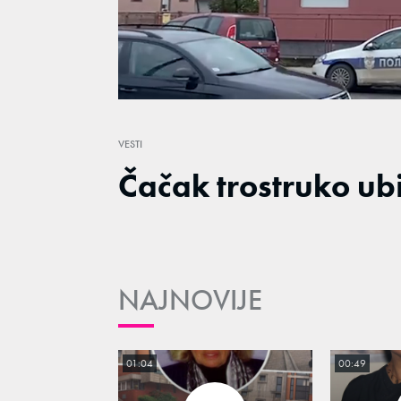
/
Unmute
VESTI
Čačak trostruko ub
NAJNOVIJE
01:04
00:49