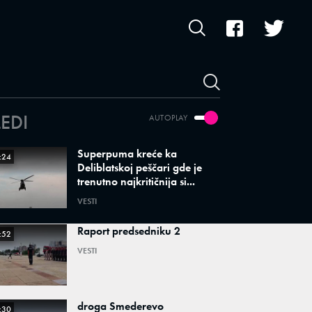
LEDI
AUTOPLAY
Superpuma kreće ka
:24
Deliblatskoj peščari gde je
trenutno najkritičnija si...
VESTI
Raport predsedniku 2
:52
VESTI
droga Smederevo
:30