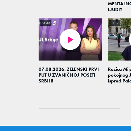
MENTALN
LJUDI?
25:38
01:12
07.08.2026. ZELENSKI PRVI
Ružica Mija
PUT U ZVANIČNOJ POSETI
pokojnog J
SRBIJI!
ispred Pal