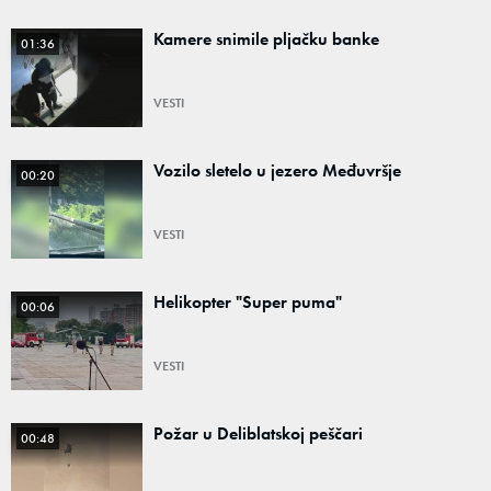
Kamere snimile pljačku banke
01:36
VESTI
Vozilo sletelo u jezero Međuvršje
00:20
VESTI
Helikopter "Super puma"
00:06
VESTI
Požar u Deliblatskoj peščari
00:48