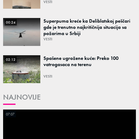
VESTI
Superpuma kreće ka Deliblatskoj peščari
00:24
gde je trenutno najkritičnija situacija sa
požarima u Srbiji
VESTI
Spašene ugrožene kuće: Preko 100
02:12
vatrogasaca na terenu
VESTI
NAJNOVIJE
07:07