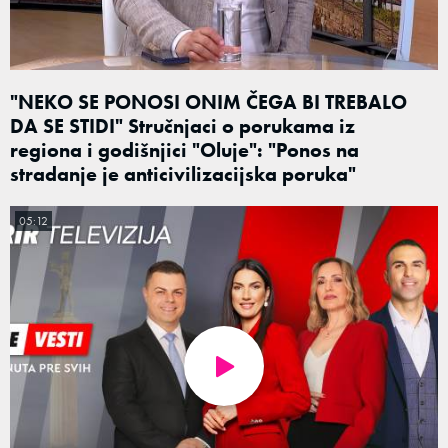
"NEKO SE PONOSI ONIM ČEGA BI TREBALO
DA SE STIDI" Stručnjaci o porukama iz
regiona i godišnjici "Oluje": "Ponos na
stradanje je anticivilizacijska poruka"
05:12