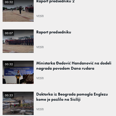
Raport predsedniku 2
00:52
VESTI
Raport predsedniku
00:07
VESTI
Ministarka Đedović Handanović na dodeli
00:32
nagrada povodom Dana rudara
VESTI
Doktorka iz Beograda pomogla Englezu
00:33
kome je pozlilo na Siciliji
VESTI