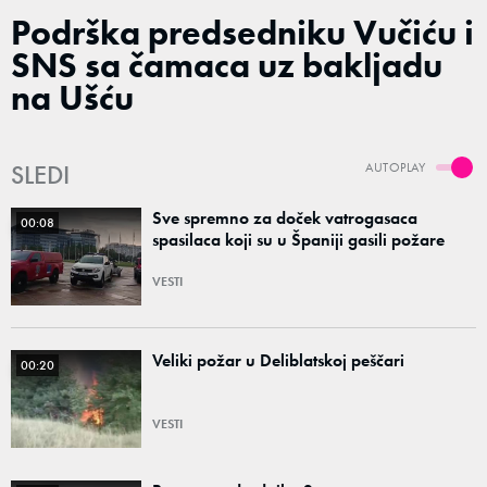
Podrška predsedniku Vučiću i
SNS sa čamaca uz bakljadu
na Ušću
SLEDI
AUTOPLAY
Sve spremno za doček vatrogasaca
00:08
spasilaca koji su u Španiji gasili požare
VESTI
Veliki požar u Deliblatskoj peščari
00:20
VESTI