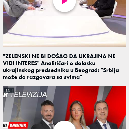
"ZELENSKI NE BI DOŠAO DA UKRAJINA NE
VIDI INTERES" Analitičari o dolasku
ukrajinskog predsednika u Beograd: "Srbija
može da razgovara sa svima"
15:11