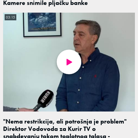
Kamere snimile pljačku banke
03:15
"Nema restrikcija, ali potrošnja je problem"
Direktor Vodovoda za Kurir TV o
snabdevanju tokom toplotnog talasa -