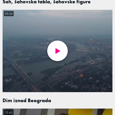
Šah, šahovska tabla, šahovske figure
00:24
Dim iznad Beograda
15:45