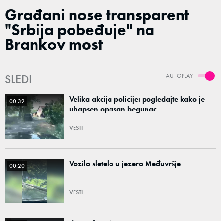
Građani nose transparent
"Srbija pobeđuje" na
Brankov most
SLEDI
AUTOPLAY
Velika akcija policije: pogledajte kako je
00:32
uhapsen opasan begunac
VESTI
Vozilo sletelo u jezero Međuvršje
00:20
VESTI