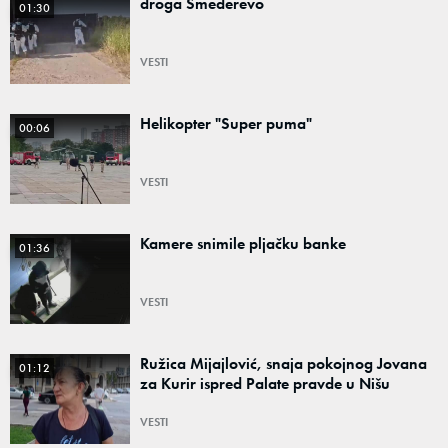
droga Smederevo
01:30
VESTI
Helikopter "Super puma"
00:06
VESTI
Kamere snimile pljačku banke
01:36
VESTI
Ružica Mijajlović, snaja pokojnog Jovana
01:12
za Kurir ispred Palate pravde u Nišu
VESTI