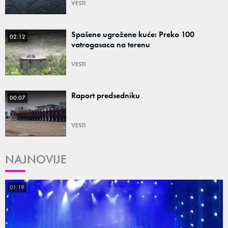
VESTI
Spašene ugrožene kuće: Preko 100
02:12
vatrogasaca na terenu
VESTI
Raport predsedniku
00:07
VESTI
NAJNOVIJE
01:19