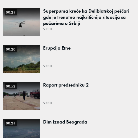
Superpuma kreće ka Deliblatskoj peščari
00:24
gde je trenutno najkritičnija situacija sa
požarima u Srbiji
VESTI
Erupcija Etne
00:20
VESTI
Raport predsedniku 2
00:52
VESTI
Dim iznad Beograda
00:24