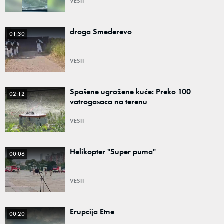
VESTI
droga Smederevo
01:30
VESTI
Spašene ugrožene kuće: Preko 100
02:12
vatrogasaca na terenu
VESTI
Helikopter "Super puma"
00:06
VESTI
Erupcija Etne
00:20