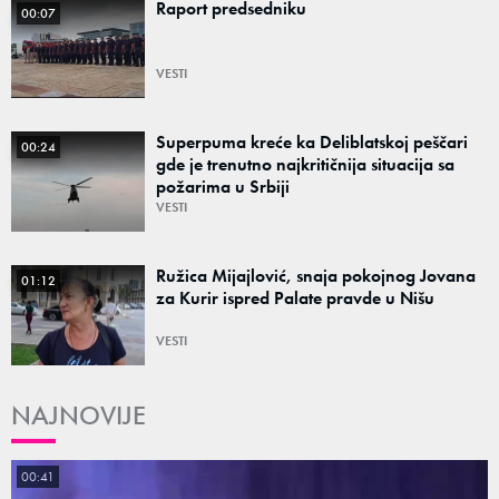
Raport predsedniku
00:07
VESTI
Superpuma kreće ka Deliblatskoj peščari
00:24
gde je trenutno najkritičnija situacija sa
požarima u Srbiji
VESTI
Ružica Mijajlović, snaja pokojnog Jovana
01:12
za Kurir ispred Palate pravde u Nišu
VESTI
NAJNOVIJE
00:41