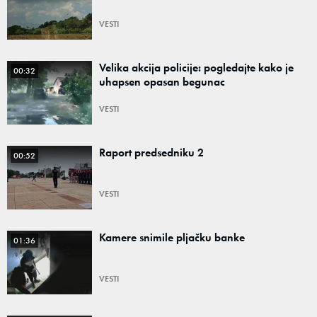
VESTI
Velika akcija policije: pogledajte kako je
00:32
uhapsen opasan begunac
VESTI
Raport predsedniku 2
00:52
VESTI
Kamere snimile pljačku banke
01:36
VESTI