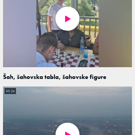
Šah, šahovska tabla, šahovske figure
00:24