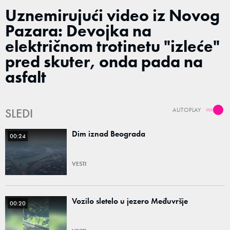
Uznemirujući video iz Novog
Pazara: Devojka na
električnom trotinetu "izleće"
pred skuter, onda pada na
asfalt
SLEDI
AUTOPLAY
Dim iznad Beograda
00:24
VESTI
Vozilo sletelo u jezero Međuvršje
00:20