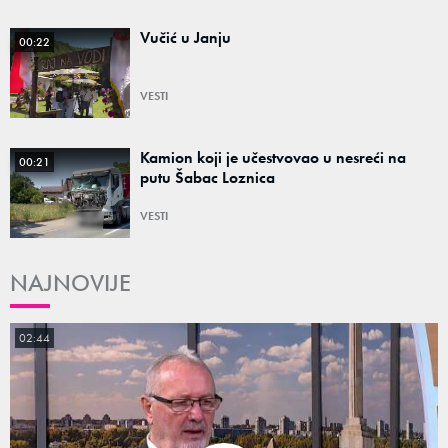
Vučić u Janju
00:22
VESTI
Kamion koji je učestvovao u nesreći na
00:21
putu Šabac Loznica
VESTI
NAJNOVIJE
02:44