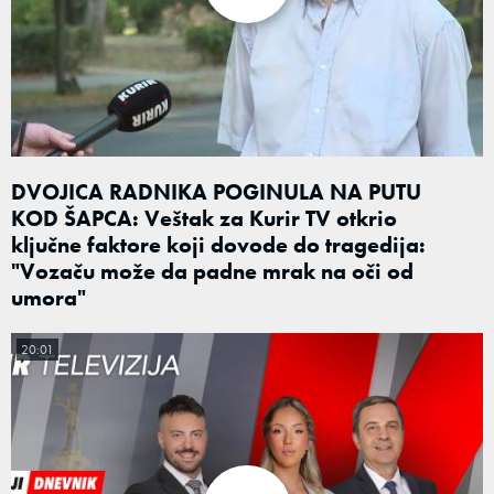
DVOJICA RADNIKA POGINULA NA PUTU
KOD ŠAPCA: Veštak za Kurir TV otkrio
ključne faktore koji dovode do tragedija:
"Vozaču može da padne mrak na oči od
umora"
20:01