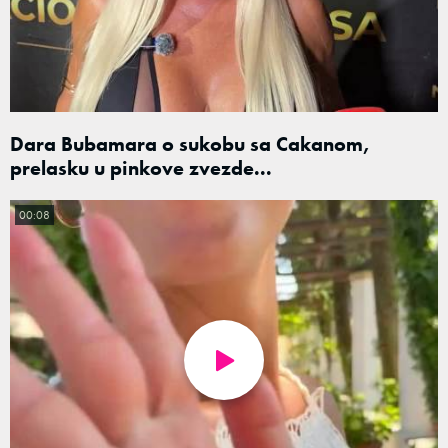
Dara Bubamara o sukobu sa Cakanom,
prelasku u pinkove zvezde...
00:08