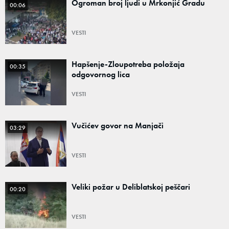
Ogroman broj ljudi u Mrkonjić Gradu
00:06
VESTI
Hapšenje-Zloupotreba položaja
00:35
odgovornog lica
VESTI
Vučićev govor na Manjači
03:29
VESTI
Veliki požar u Deliblatskoj peščari
00:20
VESTI