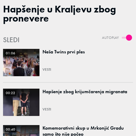
Hapšenje u Kraljevu zbog
pronevere
SLEDI
AUTOPLAY
Neša Twins prvi ples
01:06
VESTI
Hapšenje zbog krijumčarenja migranata
00:22
VESTI
Komemorativni skup u Mrkonjić Gradu
00:40
samo što nije počeo