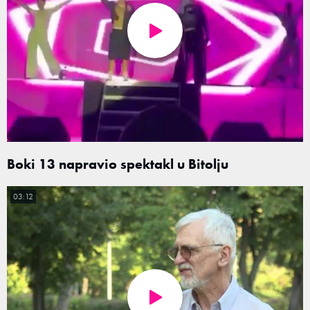
Boki 13 napravio spektakl u Bitolju
03:12