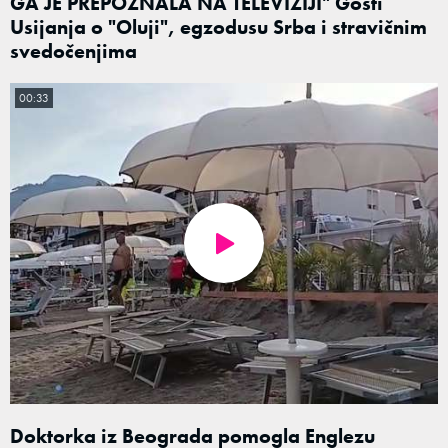
GA JE PREPOZNALA NA TELEVIZIJI" Gosti
Usijanja o "Oluji", egzodusu Srba i stravičnim
svedočenjima
00:33
Doktorka iz Beograda pomogla Englezu