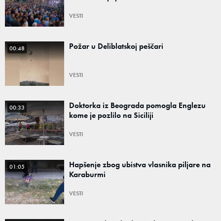
VESTI
Požar u Deliblatskoj peščari
00:48
VESTI
Doktorka iz Beograda pomogla Englezu
00:33
kome je pozlilo na Siciliji
VESTI
Hapšenje zbog ubistva vlasnika piljare na
01:05
Karaburmi
VESTI