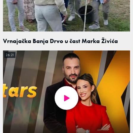
Vrnajačka Banja Drvo u čast Marka Živića
26:21