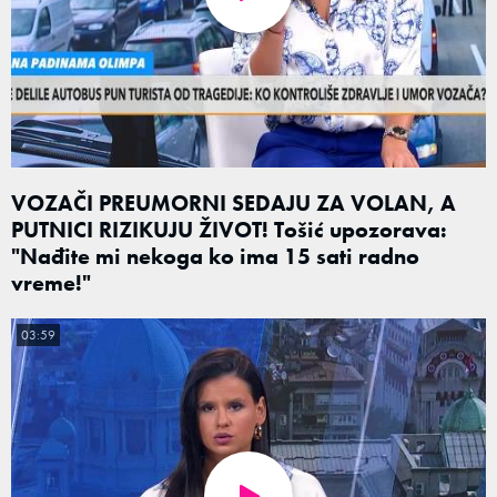
VOZAČI PREUMORNI SEDAJU ZA VOLAN, A
PUTNICI RIZIKUJU ŽIVOT! Tošić upozorava:
"Nađite mi nekoga ko ima 15 sati radno
vreme!"
03:59