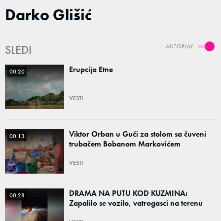
Darko Glišić
SLEDI
AUTOPLAY
Erupcija Etne
00:20
VESTI
Viktor Orban u Guči za stolom sa čuveni
00:13
trubačem Bobanom Markovićem
VESTI
DRAMA NA PUTU KOD KUZMINA:
00:28
Zapalilo se vozilo, vatrogasci na terenu