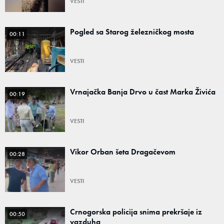
VESTI
Pogled sa Starog železničkog mosta
00:11
VESTI
Vrnajačka Banja Drvo u čast Marka Živića
00:19
VESTI
Vikor Orban šeta Dragačevom
00:28
VESTI
Crnogorska policija snima prekršaje iz
00:50
vazduha