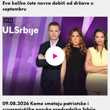
Evo koliko ćete novca dobiti od države u
septembru
55:24
09.08.2026 Kome smetaju patriotske i
suverenističke poruke predsednika Srbije