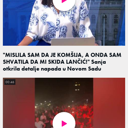
"MISLILA SAM DA JE KOMŠIJA, A ONDA SAM
SHVATILA DA MI SKIDA LANČIĆ!" Sanja
otkrila detalje napada u Novom Sadu
00:46