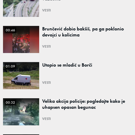
VESTI
Brunčević dobio bakšiš, pa ga poklonio
00:46
devojci u kolicima
VESTI
Utopio se mladić u Borči
01:09
VESTI
Velika akcija policije: pogledajte kako je
00:32
uhapsen opasan begunac
VESTI