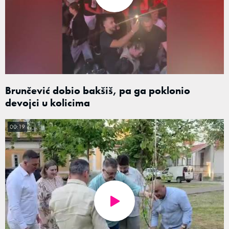
Brunčević dobio bakšiš, pa ga poklonio
devojci u kolicima
00:19