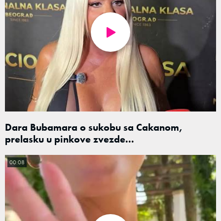
Dara Bubamara o sukobu sa Cakanom,
prelasku u pinkove zvezde...
00:08