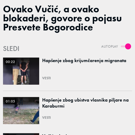
Ovako Vučić, a ovako
blokaderi, govore o pojasu
Presvete Bogorodice
SLEDI
AUTOPLAY
Hapšenje zbog krijumčarenja migranata
00:22
VESTI
Hapšenje zbog ubistva vlasnika piljare na
01:05
Karaburmi
VESTI