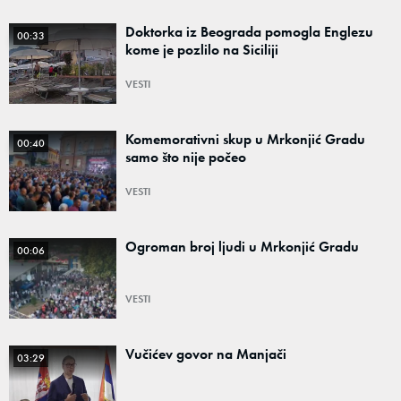
Doktorka iz Beograda pomogla Englezu
00:33
kome je pozlilo na Siciliji
VESTI
Komemorativni skup u Mrkonjić Gradu
00:40
samo što nije počeo
VESTI
Ogroman broj ljudi u Mrkonjić Gradu
00:06
VESTI
Vučićev govor na Manjači
03:29