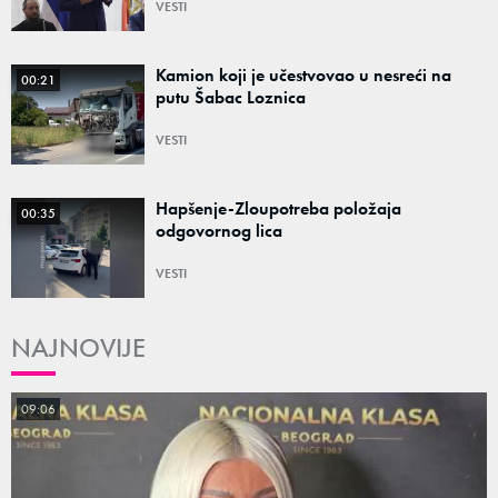
VESTI
Kamion koji je učestvovao u nesreći na
00:21
putu Šabac Loznica
VESTI
Hapšenje-Zloupotreba položaja
00:35
odgovornog lica
VESTI
NAJNOVIJE
09:06