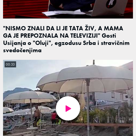
"NISMO ZNALI DA LI JE TATA ŽIV, A MAMA
GA JE PREPOZNALA NA TELEVIZIJI" Gosti
Usijanja o "Oluji", egzodusu Srba i stravičnim
svedočenjima
00:33