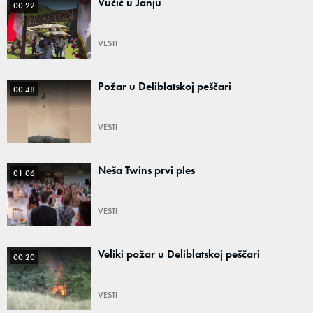
Vučić u Janju
00:22
VESTI
Požar u Deliblatskoj peščari
00:48
VESTI
Neša Twins prvi ples
01:06
VESTI
Veliki požar u Deliblatskoj peščari
00:20
VESTI