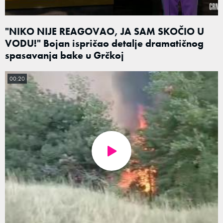
"NIKO NIJE REAGOVAO, JA SAM SKOČIO U
VODU!" Bojan ispričao detalje dramatičnog
spasavanja bake u Grčkoj
00:20