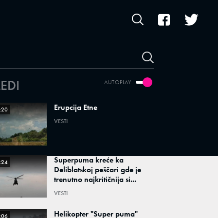
LEDI
AUTOPLAY
Erupcija Etne
:20
VESTI
Superpuma kreće ka
:24
Deliblatskoj peščari gde je
trenutno najkritičnija si...
VESTI
Helikopter "Super puma"
:06