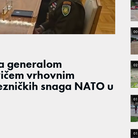
Loaded
:
100.00%
00
sa generalom
02
vičem vrhovnim
zničkih snaga NATO u
01
01