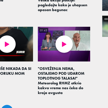
ne
Velika akcija policije:
pogledajte kako je uhapsen
opasan begunac
00
01:43
ŠE NIKADA DA SI
"OSVEŽENJA NEMA,
 PORUKU MOM
OSTAJEMO POD UDAROM
TOPLOTNOG TALASA!"
Meteorolog RHMZ otkrio
kakvo vreme nas čeka do
kraja avgusta