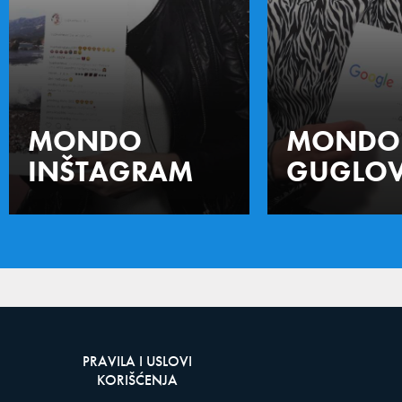
MONDO
MONDO
INŠTAGRAM
GUGLOV
PRAVILA I USLOVI
KORIŠĆENJA