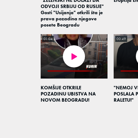
"ZELENSKI NE DOLAZI DA
Erupcija Et
ODVOJI SRBIJU OD RUSIJE"
Gosti "Usijanja" otkrili šta je
prava pozadina njegove
posete Beogradu
01:04
00:49
KOMŠIJE OTKRILE
"NEMOJ VI
POZADINU UBISTVA NA
POSLALA
NOVOM BEOGRADU!
RALETU!"