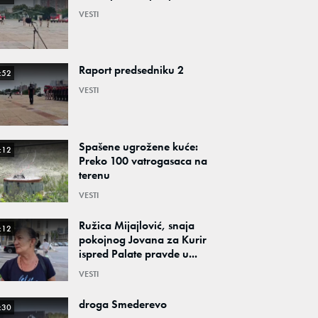
VESTI
Raport predsedniku 2
:52
VESTI
Spašene ugrožene kuće:
:12
Preko 100 vatrogasaca na
terenu
VESTI
Ružica Mijajlović, snaja
:12
pokojnog Jovana za Kurir
ispred Palate pravde u...
VESTI
droga Smederevo
:30