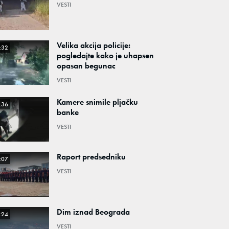
VESTI
Velika akcija policije:
:32
pogledajte kako je uhapsen
opasan begunac
VESTI
Kamere snimile pljačku
:36
banke
VESTI
Raport predsedniku
:07
VESTI
Dim iznad Beograda
:24
VESTI