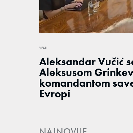
/
Unmute
VESTI
Aleksandar Vučić 
Aleksusom Grinke
komandantom save
Evropi
NAJNOVIJE