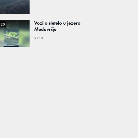
Vozilo sletelo u jezero
:20
Međuvršje
VESTI