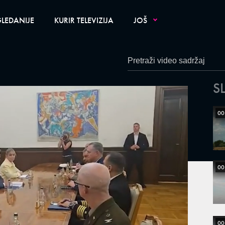
LEDANIJE
KURIR TELEVIZIJA
JOŠ
S
00
00
00