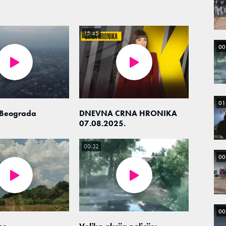
15:45
00
01
 Beograda
DNEVNA CRNA HRONIKA
07.08.2025.
00:32
00
00