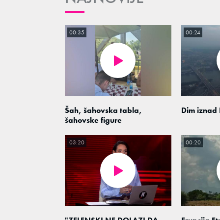
00:35
00:24
Šah, šahovska tabla,
Dim iznad
šahovske figure
03:20
00:20