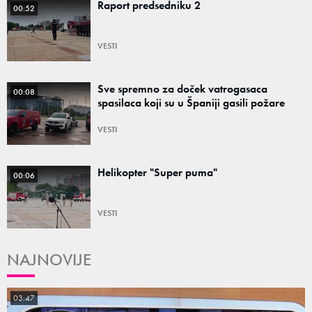
Raport predsedniku 2
00:52
VESTI
Sve spremno za doček vatrogasaca
00:08
spasilaca koji su u Španiji gasili požare
VESTI
Helikopter "Super puma"
00:06
VESTI
NAJNOVIJE
03:47