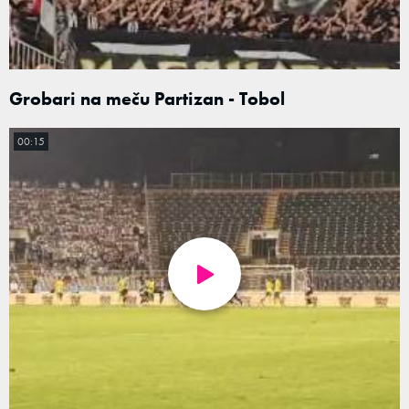
Grobari na meču Partizan - Tobol
00:15