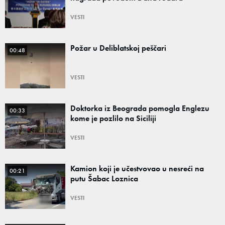
VESTI
Požar u Deliblatskoj peščari
00:48
VESTI
Doktorka iz Beograda pomogla Englezu
00:33
kome je pozlilo na Siciliji
VESTI
Kamion koji je učestvovao u nesreći na
00:21
putu Šabac Loznica
VESTI