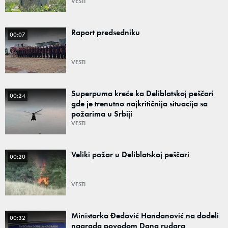
VESTI
Raport predsedniku
00:07
VESTI
Superpuma kreće ka Deliblatskoj peščari
00:24
gde je trenutno najkritičnija situacija sa
požarima u Srbiji
VESTI
Veliki požar u Deliblatskoj peščari
00:20
VESTI
Ministarka Đedović Handanović na dodeli
00:32
nagrada povodom Dana rudara