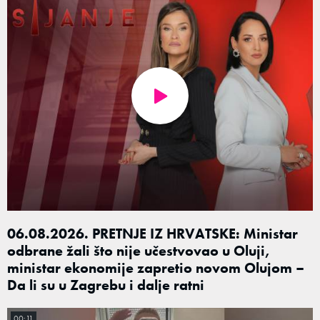
06.08.2026. PRETNJE IZ HRVATSKE: Ministar
odbrane žali što nije učestvovao u Oluji,
ministar ekonomije zapretio novom Olujom –
Da li su u Zagrebu i dalje ratni
00:11