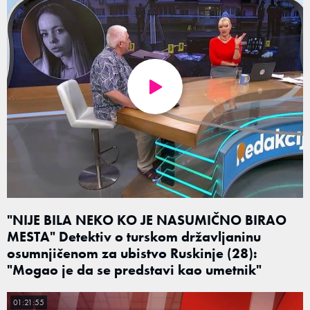
"NIJE BILA NEKO KO JE NASUMIČNO BIRAO
MESTA" Detektiv o turskom državljaninu
osumnjičenom za ubistvo Ruskinje (28):
"Mogao je da se predstavi kao umetnik"
01:21:55