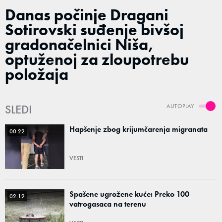
Danas počinje Dragani
Sotirovski suđenje bivšoj
gradonačelnici Niša,
optuženoj za zloupotrebu
položaja
SLEDI
AUTOPLAY
Hapšenje zbog krijumčarenja migranata
00:22
VESTI
Spašene ugrožene kuće: Preko 100
02:12
vatrogasaca na terenu