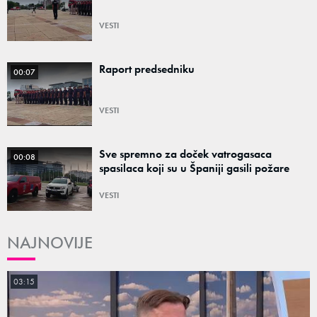
VESTI
Raport predsedniku
00:07
VESTI
Sve spremno za doček vatrogasaca
00:08
spasilaca koji su u Španiji gasili požare
VESTI
NAJNOVIJE
03:15