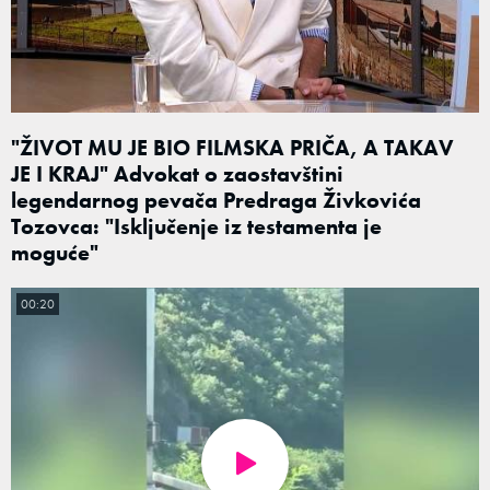
"ŽIVOT MU JE BIO FILMSKA PRIČA, A TAKAV
JE I KRAJ" Advokat o zaostavštini
legendarnog pevača Predraga Živkovića
Tozovca: "Isključenje iz testamenta je
moguće"
00:20