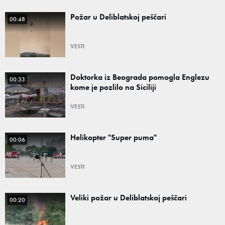
Požar u Deliblatskoj peščari
00:48
VESTI
Doktorka iz Beograda pomogla Englezu
00:33
kome je pozlilo na Siciliji
VESTI
Helikopter "Super puma"
00:06
VESTI
Veliki požar u Deliblatskoj peščari
00:20