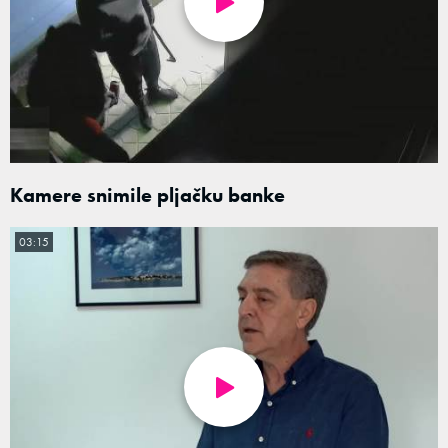
Kamere snimile pljačku banke
03:15