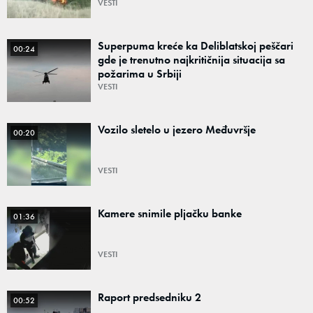
VESTI
Superpuma kreće ka Deliblatskoj peščari
00:24
gde je trenutno najkritičnija situacija sa
požarima u Srbiji
VESTI
Vozilo sletelo u jezero Međuvršje
00:20
VESTI
Kamere snimile pljačku banke
01:36
VESTI
Raport predsedniku 2
00:52