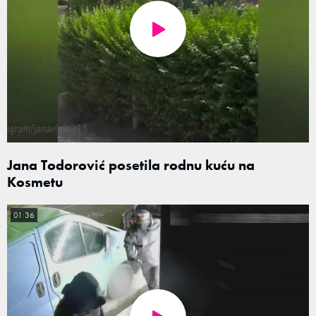
Jana Todorović posetila rodnu kuću na
Kosmetu
01:36