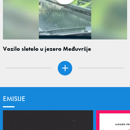
Vozilo sletelo u jezero Međuvršje
EMISIJE