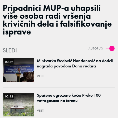
Pripadnici MUP-a uhapsili
više osoba radi vršenja
krivičnih dela i falsifikovanje
isprave
SLEDI
AUTOPLAY
Ministarka Đedović Handanović na dodeli
00:32
nagrada povodom Dana rudara
VESTI
Spašene ugrožene kuće: Preko 100
02:12
vatrogasaca na terenu
VESTI