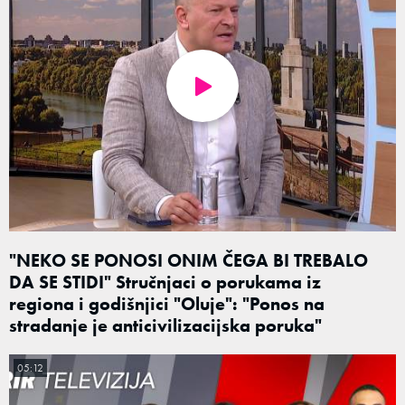
"NEKO SE PONOSI ONIM ČEGA BI TREBALO
DA SE STIDI" Stručnjaci o porukama iz
regiona i godišnjici "Oluje": "Ponos na
stradanje je anticivilizacijska poruka"
05:12