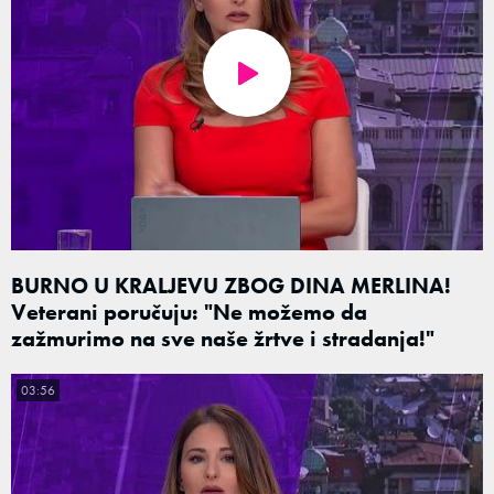
BURNO U KRALJEVU ZBOG DINA MERLINA!
Veterani poručuju: "Ne možemo da
zažmurimo na sve naše žrtve i stradanja!"
03:56