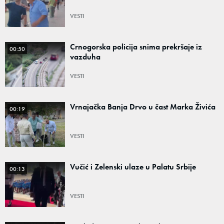
VESTI
Crnogorska policija snima prekršaje iz
00:50
vazduha
VESTI
Vrnajačka Banja Drvo u čast Marka Živića
00:19
VESTI
Vučić i Zelenski ulaze u Palatu Srbije
00:13
VESTI