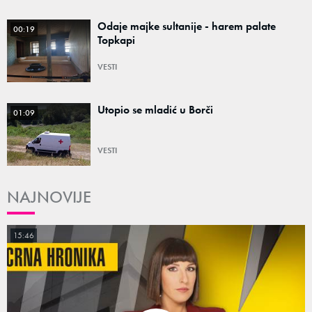
Odaje majke sultanije - harem palate
00:19
Topkapi
VESTI
Utopio se mladić u Borči
01:09
VESTI
NAJNOVIJE
15:46