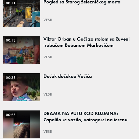
Pogled sa Starog železničkog mosta
00:11
VESTI
Viktor Orban u Guči za stolom sa čuveni
00:13
trubačem Bobanom Markovićem
VESTI
Dečak dočekao Vučića
00:28
VESTI
DRAMA NA PUTU KOD KUZMINA:
00:28
Zapalilo se vozilo, vatrogasci na terenu
VESTI