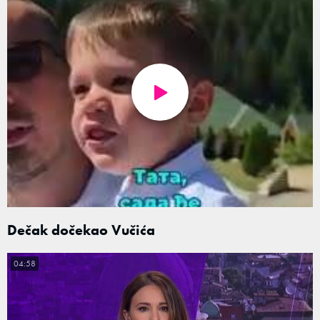
Dečak dočekao Vučića
04:58