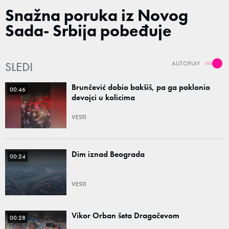
Snažna poruka iz Novog
Sada- Srbija pobeđuje
SLEDI
AUTOPLAY
Brunčević dobio bakšiš, pa ga poklonio
00:46
devojci u kolicima
VESTI
Dim iznad Beograda
00:24
VESTI
Vikor Orban šeta Dragačevom
00:28