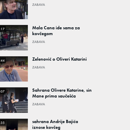
ZABAVA
Mala Cana ide sama za
:17
kovčegom
ZABAVA
Zelenović o Oliveri Katarini
:44
ZABAVA
Sahrana Olivere Katarine, sin
:07
Mane prima saučešća
ZABAVA
sahrana Andrije Bajića
:35
iznose kovčeg