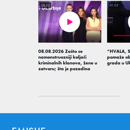
38:02
01:03
08.08.2026 Zašto se
“HVALA, S
namonstruozniji koljači
pomaže ob
kriminalnih klanova, žene u
grada u Uk
zatvoru; šta je pozadina