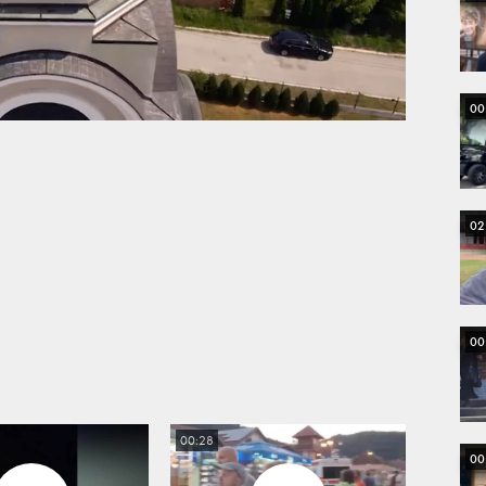
00
02
00
00:28
00