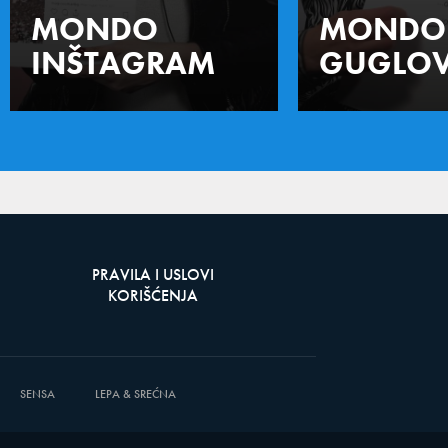
MONDO
MONDO
INŠTAGRAM
GUGLOV
PRAVILA I USLOVI
KORIŠĆENJA
SENSA
LEPA & SREĆNA