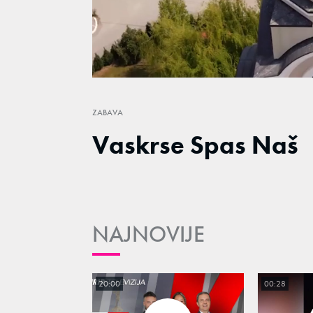
Loaded
:
16.47%
/
Unmute
ZABAVA
Vaskrse Spas Naš
NAJNOVIJE
20:00
00:28