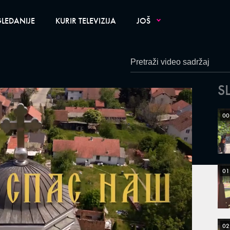
LEDANIJE
KURIR TELEVIZIJA
JOŠ
S
00
01
02