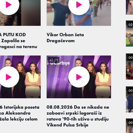
02
 PUTU KOD
Vikor Orban šeta
Zapalilo se
Dragačevom
trogasci na terenu
00
42:29
00
 Istorijska poseta
08.08.2026 Da se nikada ne
ka Aleksandra
zaboavi srpski logoraši iz
žala lekciju celom
ratova '90-tih uživo u studiju
00
Vikend Pulsa Srbije