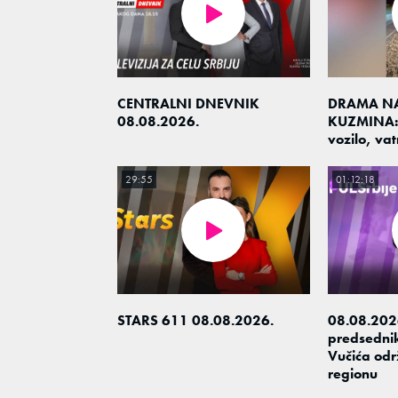
CENTRALNI DNEVNIK
DRAMA NA
08.08.2026.
KUZMINA: 
vozilo, va
29:55
01:12:18
STARS 611 08.08.2026.
08.08.2026
predsedni
Vučića odr
regionu