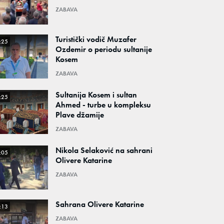
ZABAVA
Turistički vodič Muzafer
:25
Ozdemir o periodu sultanije
Kosem
ZABAVA
Sultanija Kosem i sultan
:25
Ahmed - turbe u kompleksu
Plave džamije
ZABAVA
Nikola Selaković na sahrani
:05
Olivere Katarine
ZABAVA
Sahrana Olivere Katarine
:13
ZABAVA