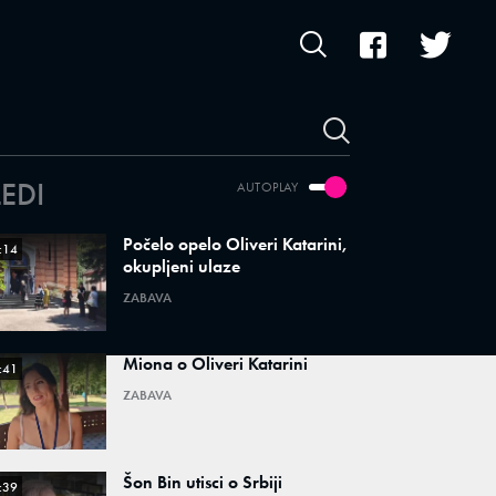
LEDI
AUTOPLAY
Počelo opelo Oliveri Katarini,
:14
okupljeni ulaze
ZABAVA
Miona o Oliveri Katarini
:41
ZABAVA
Šon Bin utisci o Srbiji
:39