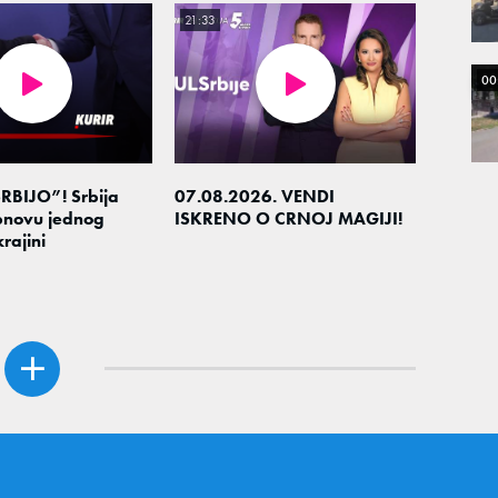
21:33
00
RBIJO”! Srbija
07.08.2026. VENDI
novu jednog
ISKRENO O CRNOJ MAGIJI!
rajini