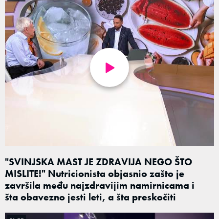
"SVINJSKA MAST JE ZDRAVIJA NEGO ŠTO
MISLITE!" Nutricionista objasnio zašto je
završila među najzdravijim namirnicama i
šta obavezno jesti leti, a šta preskočiti