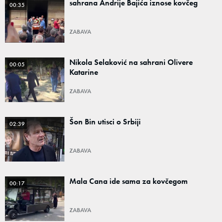
sahrana Andrije Bajića iznose kovčeg
00:35
ZABAVA
Nikola Selaković na sahrani Olivere
00:05
Katarine
ZABAVA
Šon Bin utisci o Srbiji
02:39
ZABAVA
Mala Cana ide sama za kovčegom
00:17
ZABAVA