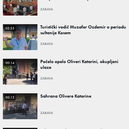
ZABAVA
Turistički vodič Muzafer Ozdemir o periodu
02:25
sultanije Kosem
ZABAVA
Počelo opelo Oliveri Katarini, okupljeni
00:14
ulaze
ZABAVA
Sahrana Olivere Katarine
00:13
ZABAVA