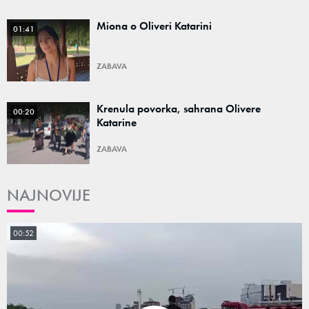
Miona o Oliveri Katarini
01:41
ZABAVA
Krenula povorka, sahrana Olivere
00:20
Katarine
ZABAVA
NAJNOVIJE
00:52