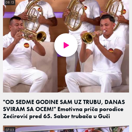
08:13
"OD SEDME GODINE SAM UZ TRUBU, DANAS
SVIRAM SA OCEM!" Emotivna priča porodice
Zećirović pred 65. Sabor trubača u Guči
07:03