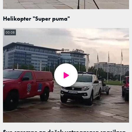
Helikopter "Super puma"
00:08
Sve spremno za doček vatrogasaca spasilaca