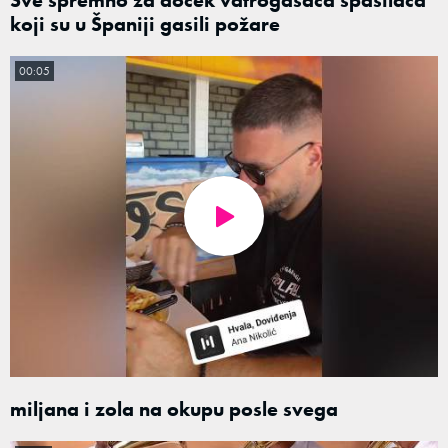
koji su u Španiji gasili požare
00:05
miljana i zola na okupu posle svega