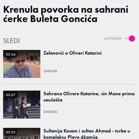
Krenula povorka na sahrani
ćerke Buleta Goncića
SLEDI
AUTOPLAY
Zelenović o Oliveri Katarini
02:44
ZABAVA
Sahrana Olivere Katarine, sin Mane prima
00:07
saučešća
ZABAVA
Sultanija Kosem i sultan Ahmed - turbe u
00:25
kompleksu Plave džamije