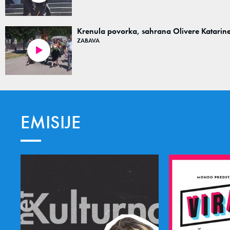
Krenula povorka, sahrana Olivere Katarin
ZABAVA
00:20
EMISIJE