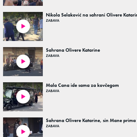
Nikola Selaković na sahrani Olivere Katari
ZABAVA
00:05
Sahrana Olivere Katarine
ZABAVA
00:13
Mala Cana ide sama za kovčegom
ZABAVA
00:17
Sahrana Olivere Katarine, sin Mane prima
ZABAVA
00:07