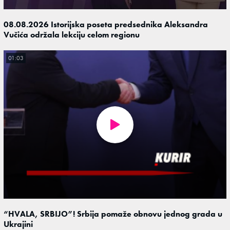
08.08.2026 Istorijska poseta predsednika Aleksandra
Vučića održala lekciju celom regionu
01:03
“HVALA, SRBIJO”! Srbija pomaže obnovu jednog grada u
Ukrajini