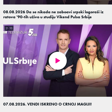
08.08.2026 Da se nikada ne zaboavi srpski logoraši iz
ratova '90-tih uživo u studiju Vikend Pulsa Srbije
21:33
07.08.2026. VENDI ISKRENO O CRNOJ MAGIJI!