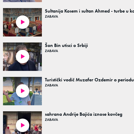
Sultanija Kosem i sultan Ahmed - turbe u 
ZABAVA
00:25
Šon Bin utisci o Srbiji
ZABAVA
02:39
Turistički vodič Muzafer Ozdemir o periodu
ZABAVA
02:25
sahrana Andrije Bajića iznose kovčeg
ZABAVA
00:35