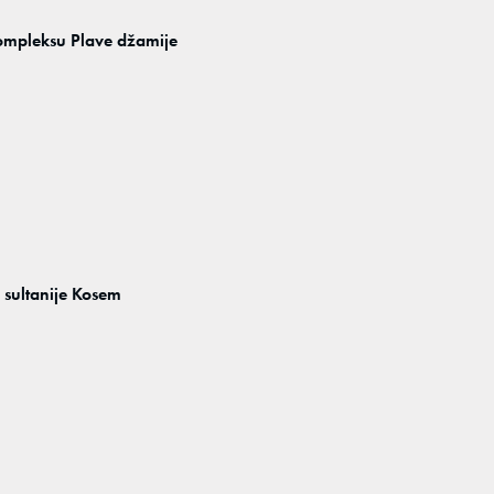
kompleksu Plave džamije
 sultanije Kosem