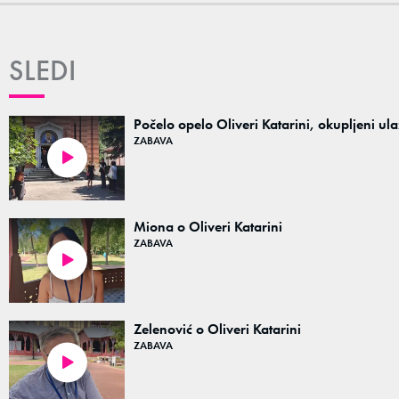
SLEDI
Počelo opelo Oliveri Katarini, okupljeni ul
ZABAVA
00:14
Miona o Oliveri Katarini
ZABAVA
01:41
Zelenović o Oliveri Katarini
ZABAVA
02:44