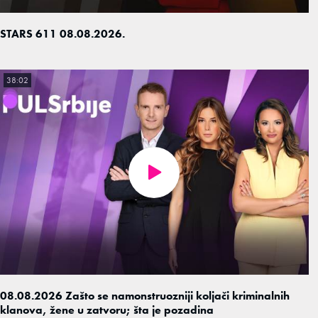
STARS 611 08.08.2026.
38:02
08.08.2026 Zašto se namonstruozniji koljači kriminalnih
klanova, žene u zatvoru; šta je pozadina