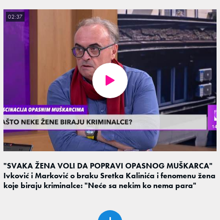
02:37
"SVAKA ŽENA VOLI DA POPRAVI OPASNOG MUŠKARCA"
Ivković i Marković o braku Sretka Kalinića i fenomenu žena
koje biraju kriminalce: "Neće sa nekim ko nema para"