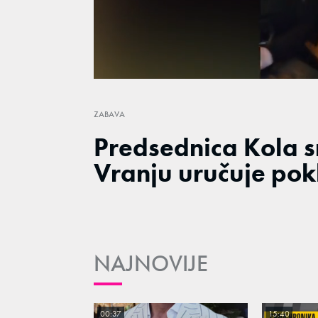
/
Unmute
ZABAVA
Predsednica Kola s
Vranju uručuje pok
NAJNOVIJE
00:37
15:40