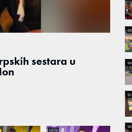
Loaded
:
100.00%
02
rpskih sestara u
00
lon
01
02
36:16