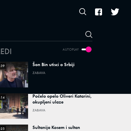
LEDI
AUTOPLAY
Šon Bin utisci o Srbiji
:39
ZABAVA
Počelo opelo Oliveri Katarini,
:14
okupljeni ulaze
ZABAVA
Sultanija Kosem i sultan
:25