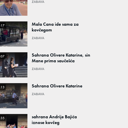
ZABAVA
Mala Cana ide sama za
:17
kovčegom
ZABAVA
Sahrana Olivere Katarine, sin
:07
Mane prima saučešća
ZABAVA
Sahrana Olivere Katarine
:13
ZABAVA
sahrana Andrije Bajića
:35
iznose kovčeg