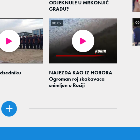
ODJEKNULE U MRKONJIĆ
GRADU?
00
00:09
edsedniku
NAJEZDA KAO IZ HORORA
Ogroman roj skakavaca
snimljen u Rusiji