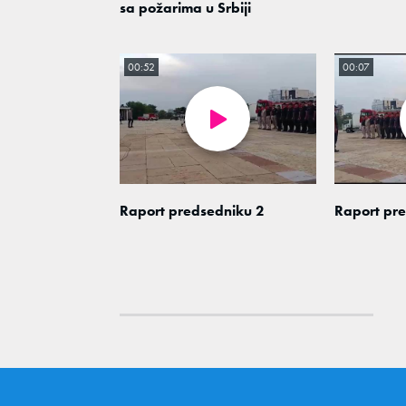
sa požarima u Srbiji
00:52
00:07
Raport predsedniku 2
Raport pr