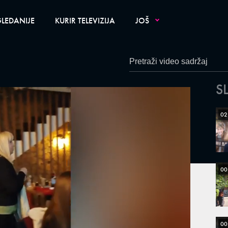
LEDANIJE
KURIR TELEVIZIJA
JOŠ
S
02
00
00