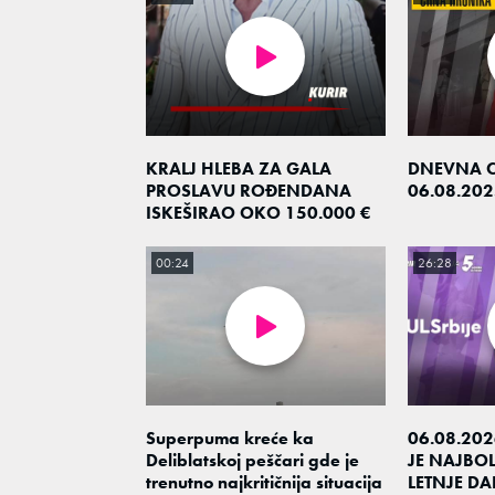
KRALJ HLEBA ZA GALA
DNEVNA 
PROSLAVU ROĐENDANA
06.08.202
ISKEŠIRAO OKO 150.000 €
00:24
26:28
Superpuma kreće ka
06.08.20
Deliblatskoj peščari gde je
JE NAJBOL
trenutno najkritičnija situacija
LETNJE DA