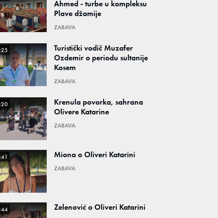
Ahmed - turbe u kompleksu
Plave džamije
ZABAVA
Turistički vodič Muzafer
:25
Ozdemir o periodu sultanije
Kosem
ZABAVA
Krenula povorka, sahrana
:20
Olivere Katarine
ZABAVA
Miona o Oliveri Katarini
:41
ZABAVA
Zelenović o Oliveri Katarini
:44