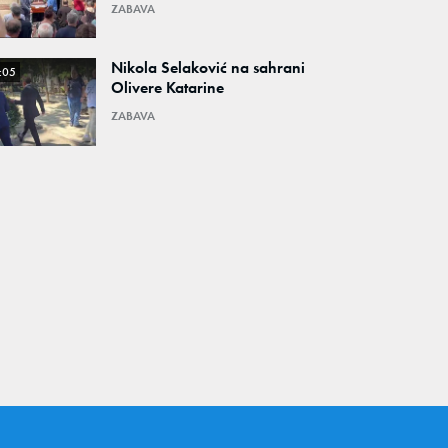
ZABAVA
Nikola Selaković na sahrani
:05
Olivere Katarine
ZABAVA