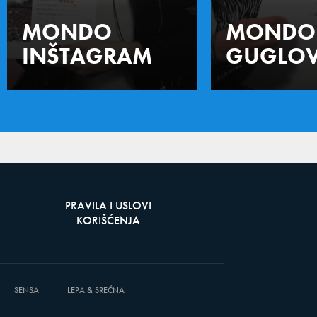
MONDO
MONDO
INŠTAGRAM
GUGLOV
PRAVILA I USLOVI
KORIŠĆENJA
SENSA
LEPA & SREĆNA