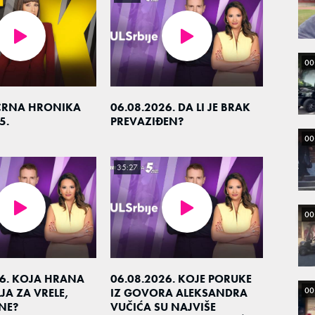
00
CRNA HRONIKA
06.08.2026. DA LI JE BRAK
5.
PREVAZIĐEN?
00
35:27
00
26. KOJA HRANA
06.08.2026. KOJE PORUKE
00
JA ZA VRELE,
IZ GOVORA ALEKSANDRA
NE?
VUČIĆA SU NAJVIŠE