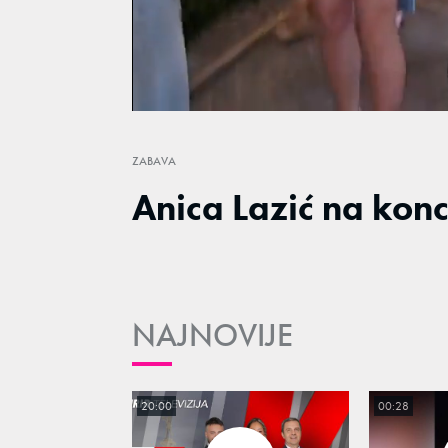
/
Unmute
ZABAVA
Anica Lazić na konc
NAJNOVIJE
20:00
00:28