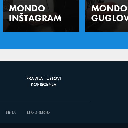
MONDO
MONDO
INŠTAGRAM
GUGLOV
PRAVILA I USLOVI
KORIŠĆENJA
SENSA
LEPA & SREĆNA