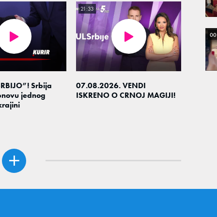
21:33
00
RBIJO”! Srbija
07.08.2026. VENDI
novu jednog
ISKRENO O CRNOJ MAGIJI!
rajini