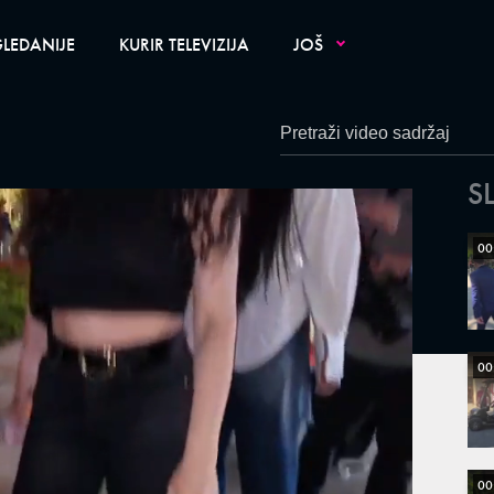
LEDANIJE
KURIR TELEVIZIJA
JOŠ
S
00
00
00