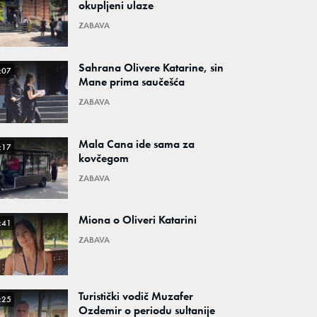
okupljeni ulaze
ZABAVA
Sahrana Olivere Katarine, sin
:07
Mane prima saučešća
ZABAVA
Mala Cana ide sama za
:17
kovčegom
ZABAVA
Miona o Oliveri Katarini
:41
ZABAVA
Turistički vodič Muzafer
:25
Ozdemir o periodu sultanije