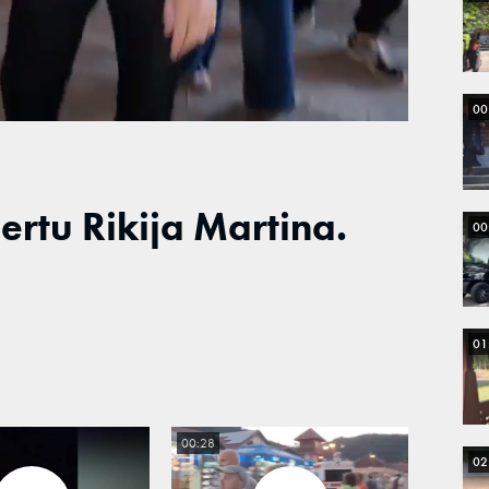
Loaded
:
100.00%
00
ertu Rikija Martina.
00
01
00:28
02