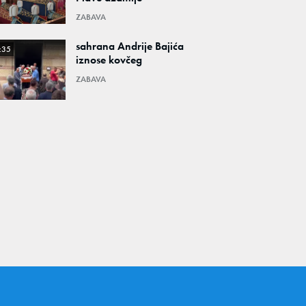
ZABAVA
sahrana Andrije Bajića
:35
iznose kovčeg
ZABAVA