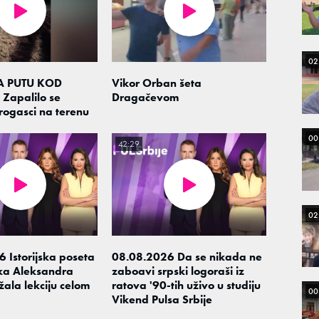
02
 PUTU KOD
Vikor Orban šeta
Zapalilo se
Dragačevom
trogasci na terenu
00
42:29
02
 Istorijska poseta
08.08.2026 Da se nikada ne
ka Aleksandra
zaboavi srpski logoraši iz
žala lekciju celom
ratova '90-tih uživo u studiju
00
Vikend Pulsa Srbije