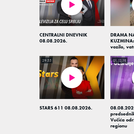
CENTRALNI DNEVNIK
DRAMA NA
08.08.2026.
KUZMINA: 
vozilo, va
29:55
01:12:18
STARS 611 08.08.2026.
08.08.2026
predsedni
Vučića odr
regionu