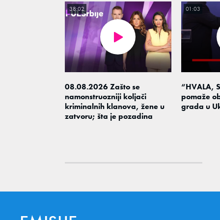
38:02
01:03
08.08.2026 Zašto se
“HVALA, S
namonstruozniji koljači
pomaže ob
kriminalnih klanova, žene u
grada u Uk
zatvoru; šta je pozadina