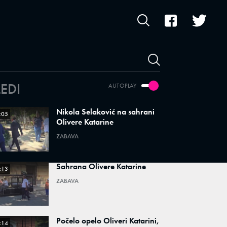
LEDI
AUTOPLAY
Nikola Selaković na sahrani
:05
Olivere Katarine
ZABAVA
Sahrana Olivere Katarine
:13
ZABAVA
Počelo opelo Oliveri Katarini,
:14