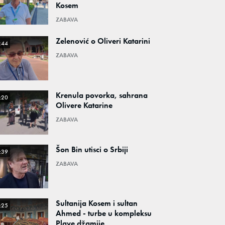
Kosem
ZABAVA
Zelenović o Oliveri Katarini
:44
ZABAVA
Krenula povorka, sahrana
:20
Olivere Katarine
ZABAVA
Šon Bin utisci o Srbiji
:39
ZABAVA
Sultanija Kosem i sultan
:25
Ahmed - turbe u kompleksu
Plave džamije