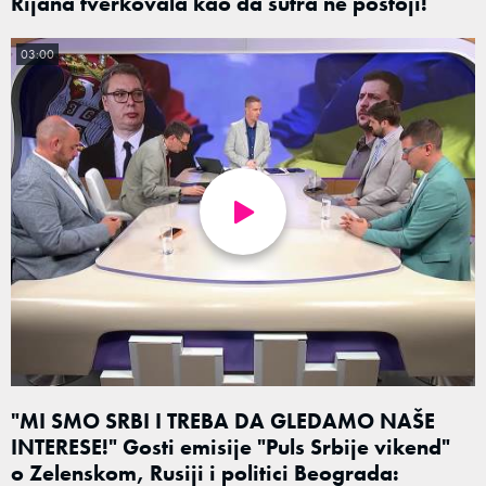
Rijana tverkovala kao da sutra ne postoji!
03:00
"MI SMO SRBI I TREBA DA GLEDAMO NAŠE
INTERESE!" Gosti emisije "Puls Srbije vikend"
o Zelenskom, Rusiji i politici Beograda: