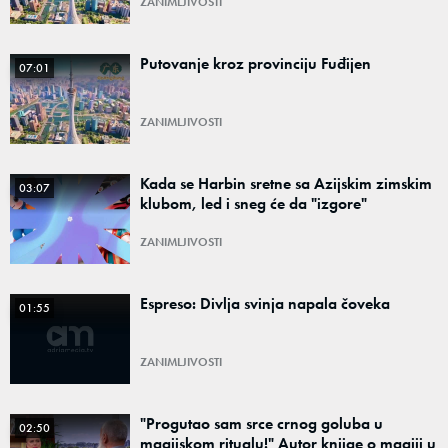
ZANIMLJIVOSTI
Putovanje kroz provinciju Fuđijen
07:01
ZANIMLJIVOSTI
Kada se Harbin sretne sa Azijskim zimskim
03:07
klubom, led i sneg će da "izgore"
ZANIMLJIVOSTI
Espreso: Divlja svinja napala čoveka
01:55
ZANIMLJIVOSTI
"Progutao sam srce crnog goluba u
02:50
magijskom ritualu!" Autor knjige o magiji u