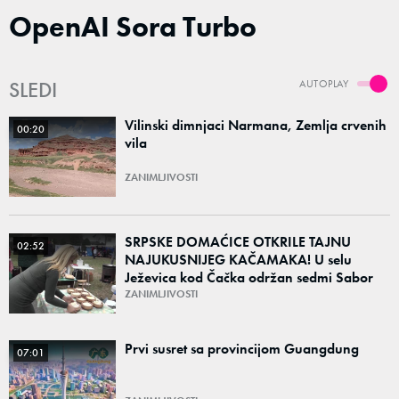
OpenAI Sora Turbo
SLEDI
AUTOPLAY
Vilinski dimnjaci Narmana, Zemlja crvenih
00:20
vila
ZANIMLJIVOSTI
SRPSKE DOMAĆICE OTKRILE TAJNU
02:52
NAJUKUSNIJEG KAČAMAKA! U selu
Ježevica kod Čačka održan sedmi Sabor
kačamaka
ZANIMLJIVOSTI
Prvi susret sa provincijom Guangdung
07:01