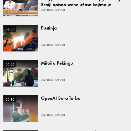
Srbiji opisao scene užasa kojima je
prisustvovao
ZANIMLJIVOSTI
Pustinja
02:34
ZANIMLJIVOSTI
Miloš u Pekingu
05:05
ZANIMLJIVOSTI
OpenAI Sora Turbo
00:10
ZANIMLJIVOSTI