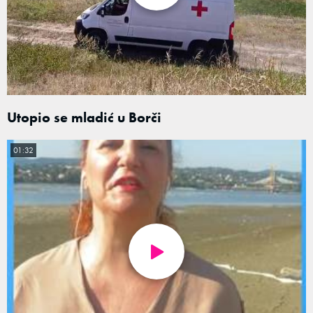
Utopio se mladić u Borči
01:32