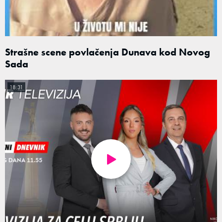
Strašne scene povlačenja Dunava kod Novog
Sada
18:31