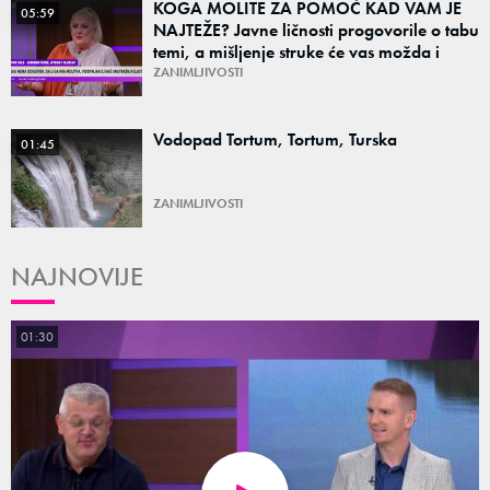
KOGA MOLITE ZA POMOĆ KAD VAM JE
05:59
NAJTEŽE? Javne ličnosti progovorile o tabu
temi, a mišljenje struke će vas možda i
iznenaditi
ZANIMLJIVOSTI
Vodopad Tortum, Tortum, Turska
01:45
ZANIMLJIVOSTI
NAJNOVIJE
01:30