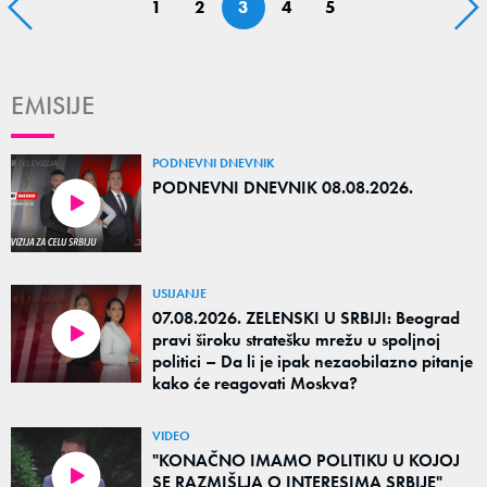
1
2
3
4
5
EMISIJE
PODNEVNI DNEVNIK
PODNEVNI DNEVNIK 08.08.2026.
USIJANJE
07.08.2026. ZELENSKI U SRBIJI: Beograd
pravi široku stratešku mrežu u spoljnoj
politici – Da li je ipak nezaobilazno pitanje
kako će reagovati Moskva?
VIDEO
"KONAČNO IMAMO POLITIKU U KOJOJ
SE RAZMIŠLJA O INTERESIMA SRBIJE"