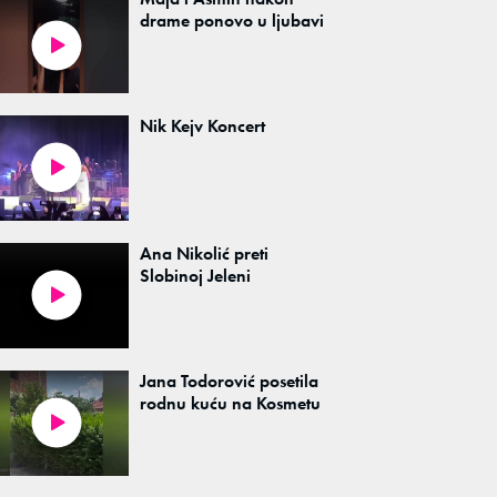
drame ponovo u ljubavi
Nik Kejv Koncert
Ana Nikolić preti
Slobinoj Jeleni
Jana Todorović posetila
rodnu kuću na Kosmetu