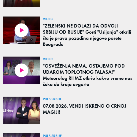
VIDEO
"ZELENSKI NE DOLAZI DA ODVOJI
SRBIJU OD RUSIJE" Gosti "Usijanja" otkrili
šta je prava pozadina njegove posete
Beogradu
VIDEO
"OSVEŽENJA NEMA, OSTAJEMO POD
UDAROM TOPLOTNOG TALASA!"
Meteorolog RHMZ otkrio kakvo vreme nas
čeka do kraja avgusta
PULS SRBIJE
07.08.2026. VENDI ISKRENO O CRNOJ
MAGIJI!
PULS SRBIJE