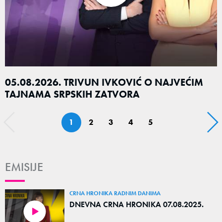
05.08.2026. TRIVUN IVKOVIĆ O NAJVEĆIM
TAJNAMA SRPSKIH ZATVORA
1
2
3
4
5
EMISIJE
CRNA HRONIKA RADNIM DANIMA
DNEVNA CRNA HRONIKA 07.08.2025.