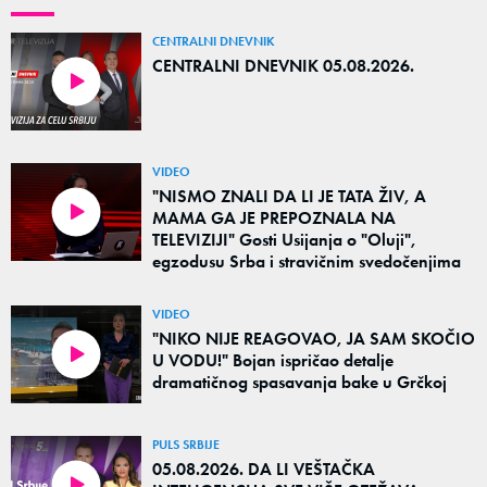
CENTRALNI DNEVNIK
CENTRALNI DNEVNIK 05.08.2026.
VIDEO
"NISMO ZNALI DA LI JE TATA ŽIV, A
MAMA GA JE PREPOZNALA NA
TELEVIZIJI" Gosti Usijanja o "Oluji",
egzodusu Srba i stravičnim svedočenjima
VIDEO
"NIKO NIJE REAGOVAO, JA SAM SKOČIO
U VODU!" Bojan ispričao detalje
dramatičnog spasavanja bake u Grčkoj
PULS SRBIJE
05.08.2026. DA LI VEŠTAČKA