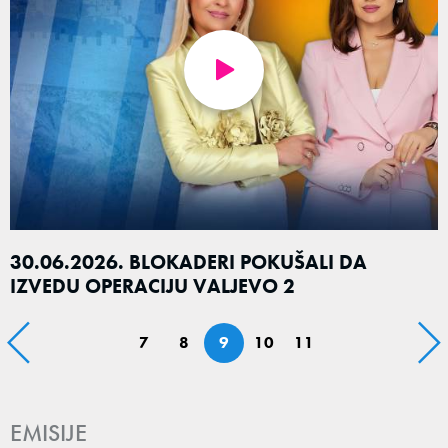
30.06.2026. BLOKADERI POKUŠALI DA
IZVEDU OPERACIJU VALJEVO 2
7
8
9
10
11
EMISIJE