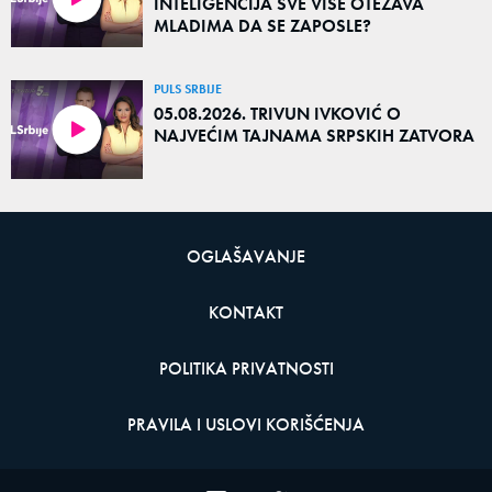
INTELIGENCIJA SVE VIŠE OTEŽAVA
MLADIMA DA SE ZAPOSLE?
PULS SRBIJE
05.08.2026. TRIVUN IVKOVIĆ O
NAJVEĆIM TAJNAMA SRPSKIH ZATVORA
OGLAŠAVANJE
KONTAKT
POLITIKA PRIVATNOSTI
PRAVILA I USLOVI KORIŠĆENJA