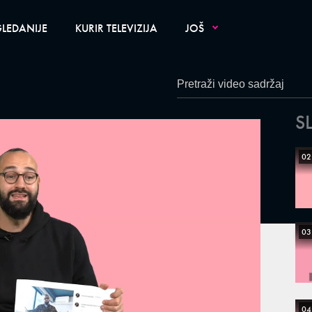
LEDANIJE
KURIR TELEVIZIJA
JOŠ
S
02
03
04