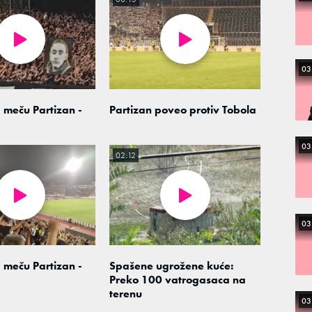
03
 meču Partizan -
Partizan poveo protiv Tobola
03
02:12
03
 meču Partizan -
Spašene ugrožene kuće:
Preko 100 vatrogasaca na
terenu
03