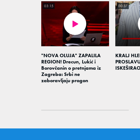
03:15
00:37
"NOVA OLUJA" ZAPALILA
KRALJ HL
REGION! Drecun, Lukić i
PROSLAV
Borovčanin o pretnjama iz
ISKEŠIRA
Zagreba: Srbi ne
zaboravljaju progon