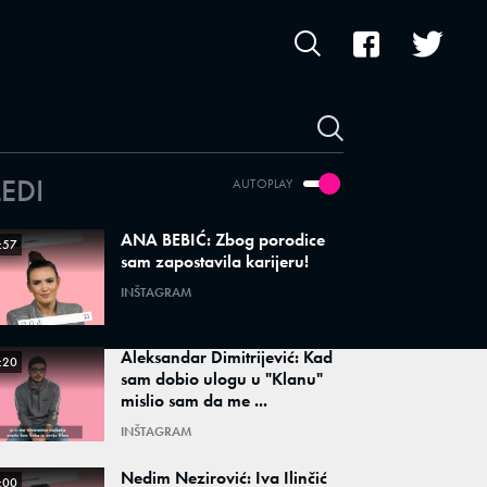
LEDI
AUTOPLAY
ANA BEBIĆ: Zbog porodice
:57
sam zapostavila karijeru!
INŠTAGRAM
Aleksandar Dimitrijević: Kad
:20
sam dobio ulogu u "Klanu"
mislio sam da me ...
INŠTAGRAM
Nedim Nezirović: Iva Ilinčić
:00