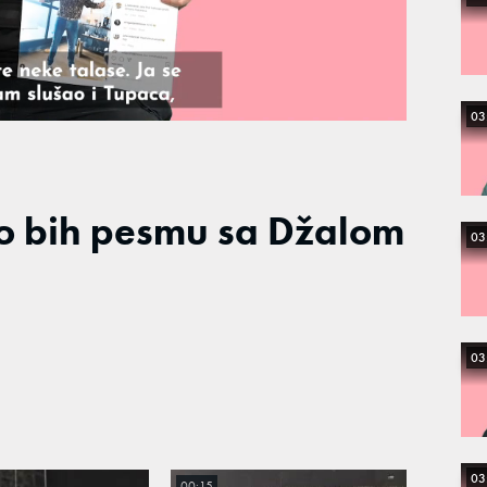
03
io bih pesmu sa Džalom
03
03
03
00:15