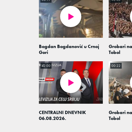
Bogdan Bogdanović u Crnoj
Grobari na
Gori
Tobol
42:00
00:22
CENTRALNI DNEVNIK
Grobari na
06.08.2026.
Tobol