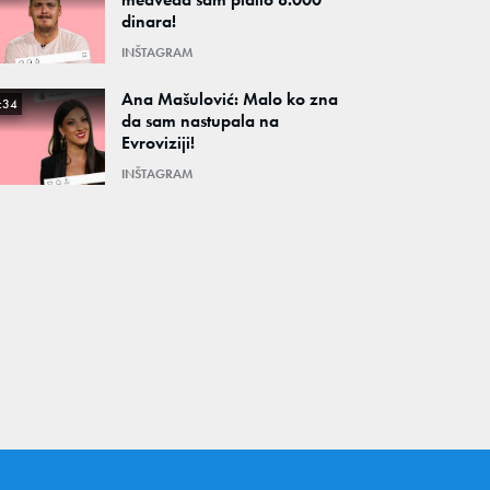
dinara!
INŠTAGRAM
Ana Mašulović: Malo ko zna
:34
da sam nastupala na
Evroviziji!
INŠTAGRAM