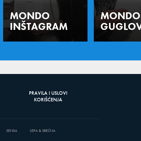
MONDO
MONDO
INŠTAGRAM
GUGLOV
PRAVILA I USLOVI
KORIŠĆENJA
SENSA
LEPA & SREĆNA