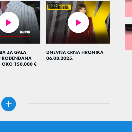
15:40
03
EBA ZA GALA
DNEVNA CRNA HRONIKA
U ROĐENDANA
06.08.2025.
O OKO 150.000 €