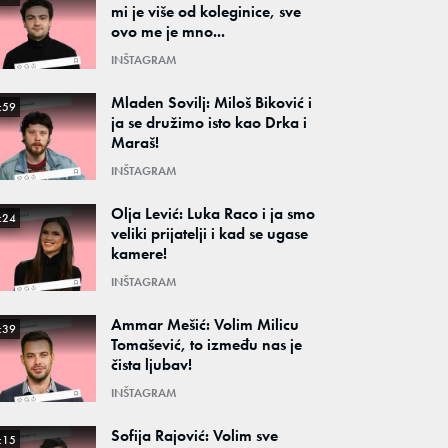
mi je više od koleginice, sve
ovo me je mno...
INŠTAGRAM
Mladen Sovilj: Miloš Biković i
:59
ja se družimo isto kao Drka i
Maraš!
INŠTAGRAM
Olja Lević: Luka Raco i ja smo
:24
veliki prijatelji i kad se ugase
kamere!
INŠTAGRAM
Ammar Mešić: Volim Milicu
:39
Tomašević, to između nas je
čista ljubav!
INŠTAGRAM
Sofija Rajović: Volim sve
:15