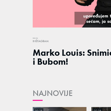
Loaded
:
18.81%
/
Unmute
Mondo video
INŠTAGRAM
Marko Louis: Snim
i Bubom!
NAJNOVIJE
00:19
00:08