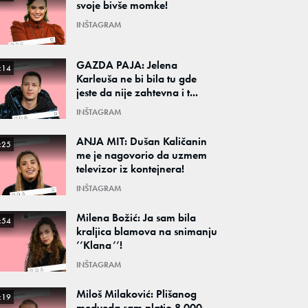
svoje bivše momke!
INŠTAGRAM
GAZDA PAJA: Jelena
:14
Karleuša ne bi bila tu gde
jeste da nije zahtevna i t...
INŠTAGRAM
ANJA MIT: Dušan Kaličanin
:25
me je nagovorio da uzmem
televizor iz kontejnera!
INŠTAGRAM
Milena Božić: Ja sam bila
:54
kraljica blamova na snimanju
’’Klana’’!
INŠTAGRAM
Miloš Milaković: Plišanog
:19
medveda sam platio 8.000