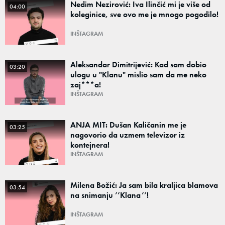
Nedim Nezirović: Iva Ilinčić mi je više od
04:00
koleginice, sve ovo me je mnogo pogodilo!
INŠTAGRAM
Aleksandar Dimitrijević: Kad sam dobio
03:20
ulogu u "Klanu" mislio sam da me neko
zaj***a!
INŠTAGRAM
ANJA MIT: Dušan Kaličanin me je
03:25
nagovorio da uzmem televizor iz
kontejnera!
INŠTAGRAM
Milena Božić: Ja sam bila kraljica blamova
03:54
na snimanju ’’Klana’’!
INŠTAGRAM