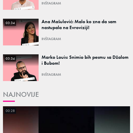
INŠTAGRAM
Ana Mašulović: Malo ko zna da sam
03:34
nastupala na Evroviziji!
INŠTAGRAM
Marko Louis: Snimio bih pesmu sa Džalom
03:34
i Bubom!
INŠTAGRAM
NAJNOVIJE
00:28