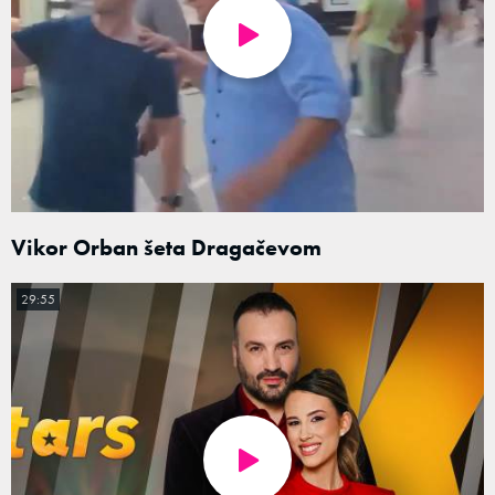
Vikor Orban šeta Dragačevom
29:55