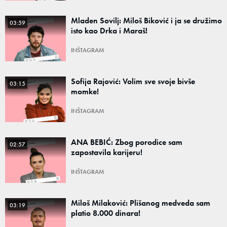
Mladen Sovilj: Miloš Biković i ja se družimo
03:59
isto kao Drka i Maraš!
INŠTAGRAM
Sofija Rajović: Volim sve svoje bivše
03:15
momke!
INŠTAGRAM
ANA BEBIĆ: Zbog porodice sam
02:57
zapostavila karijeru!
INŠTAGRAM
Miloš Milaković: Plišanog medveda sam
03:19
platio 8.000 dinara!