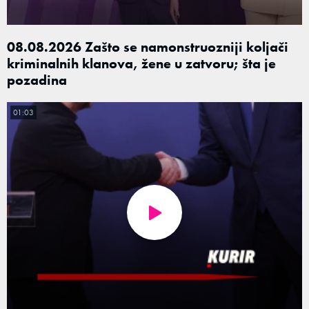
08.08.2026 Zašto se namonstruozniji koljači
kriminalnih klanova, žene u zatvoru; šta je
pozadina
01:03