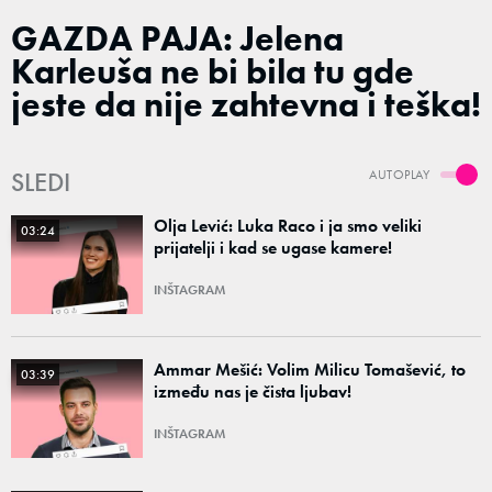
GAZDA PAJA: Jelena
Karleuša ne bi bila tu gde
jeste da nije zahtevna i teška!
SLEDI
AUTOPLAY
Olja Lević: Luka Raco i ja smo veliki
03:24
prijatelji i kad se ugase kamere!
INŠTAGRAM
Ammar Mešić: Volim Milicu Tomašević, to
03:39
između nas je čista ljubav!
INŠTAGRAM