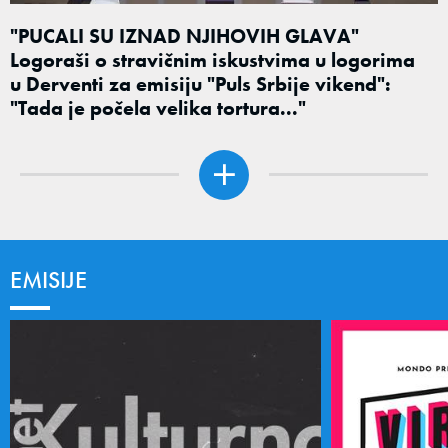
"PUCALI SU IZNAD NJIHOVIH GLAVA"
Logoraši o stravičnim iskustvima u logorima
u Derventi za emisiju "Puls Srbije vikend":
"Tada je počela velika tortura..."
EMISIJE