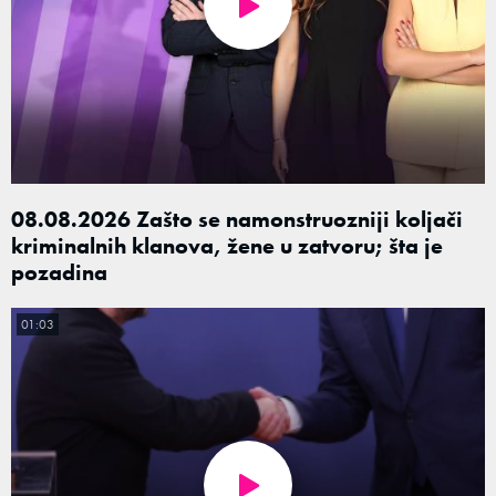
08.08.2026 Zašto se namonstruozniji koljači
kriminalnih klanova, žene u zatvoru; šta je
pozadina
01:03