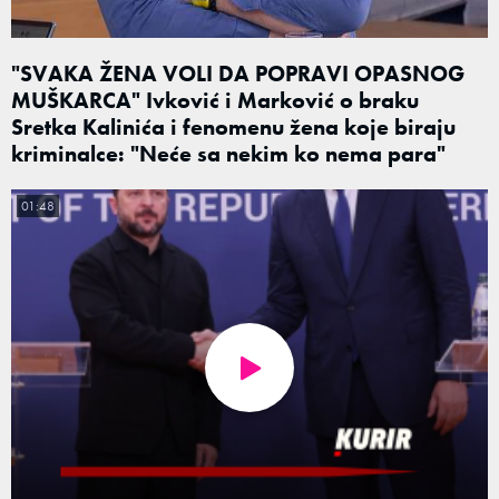
"SVAKA ŽENA VOLI DA POPRAVI OPASNOG
MUŠKARCA" Ivković i Marković o braku
Sretka Kalinića i fenomenu žena koje biraju
kriminalce: "Neće sa nekim ko nema para"
01:48