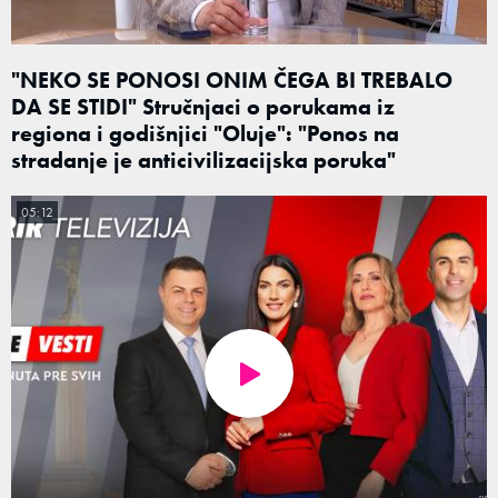
"NEKO SE PONOSI ONIM ČEGA BI TREBALO
DA SE STIDI" Stručnjaci o porukama iz
regiona i godišnjici "Oluje": "Ponos na
stradanje je anticivilizacijska poruka"
05:12