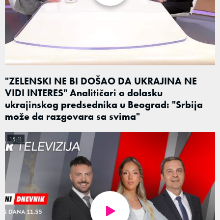
"ZELENSKI NE BI DOŠAO DA UKRAJINA NE
VIDI INTERES" Analitičari o dolasku
ukrajinskog predsednika u Beograd: "Srbija
može da razgovara sa svima"
15:11