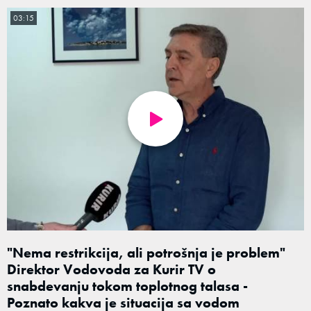
03:15
"Nema restrikcija, ali potrošnja je problem"
Direktor Vodovoda za Kurir TV o
snabdevanju tokom toplotnog talasa -
Poznato kakva je situacija sa vodom