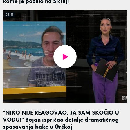
kome je pozlilo na Siciliji
03:11
"NIKO NIJE REAGOVAO, JA SAM SKOČIO U
VODU!" Bojan ispričao detalje dramatičnog
spasavanja bake u Grčkoj