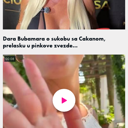
Dara Bubamara o sukobu sa Cakanom,
prelasku u pinkove zvezde...
00:08