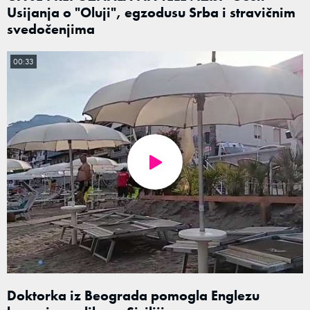
Usijanja o "Oluji", egzodusu Srba i stravičnim
svedočenjima
00:33
Doktorka iz Beograda pomogla Englezu