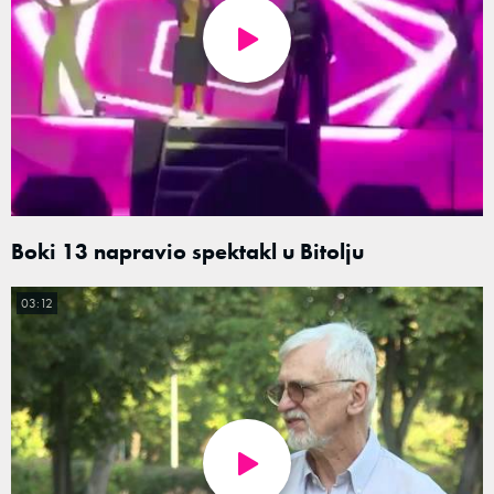
Boki 13 napravio spektakl u Bitolju
03:12