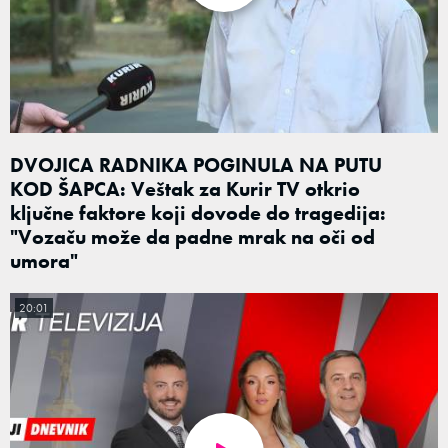
DVOJICA RADNIKA POGINULA NA PUTU
KOD ŠAPCA: Veštak za Kurir TV otkrio
ključne faktore koji dovode do tragedija:
"Vozaču može da padne mrak na oči od
umora"
20:01