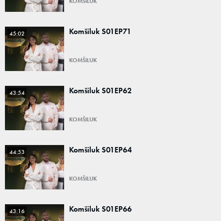
KOMŠILUK
Komšiluk S01EP71
45:02
KOMŠILUK
Komšiluk S01EP62
43:54
KOMŠILUK
Komšiluk S01EP64
44:53
KOMŠILUK
Komšiluk S01EP66
43:16