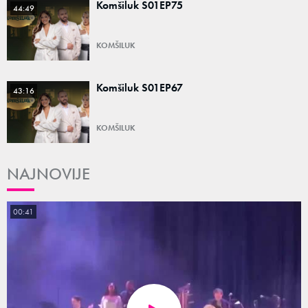
Komšiluk S01EP75
44:49
KOMŠILUK
Komšiluk S01EP67
43:16
KOMŠILUK
NAJNOVIJE
00:41