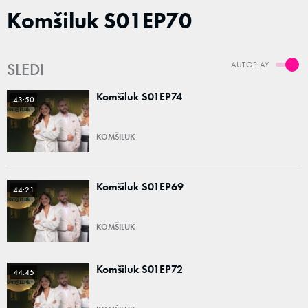
Komšiluk S01EP70
SLEDI
AUTOPLAY
Komšiluk S01EP74
43:50
KOMŠILUK
Komšiluk S01EP69
44:21
KOMŠILUK
Komšiluk S01EP72
44:45