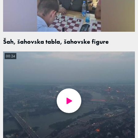
Šah, šahovska tabla, šahovske figure
00:24