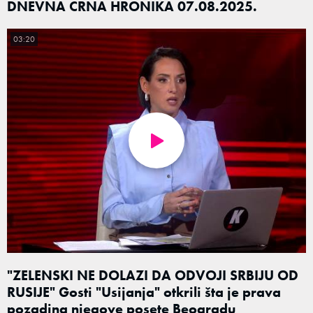
DNEVNA CRNA HRONIKA 07.08.2025.
03:20
"ZELENSKI NE DOLAZI DA ODVOJI SRBIJU OD
RUSIJE" Gosti "Usijanja" otkrili šta je prava
pozadina njegove posete Beogradu