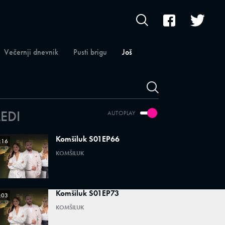
Večernji dnevnik
Pusti brigu
Još
LEDI
AUTOPLAY
Komšiluk S01EP66
:16
KOMŠILUK
Komšiluk S01EP73
:03
KOMŠILUK