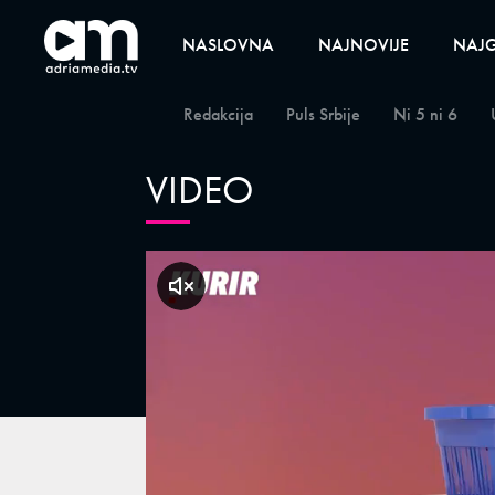
NASLOVNA
NAJNOVIJE
NAJG
Redakcija
Puls Srbije
Ni 5 ni 6
VIDEO
klikni za zvuk