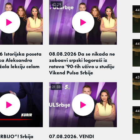
42:29
44
44
 Istorijska poseta
08.08.2026 Da se nikada ne
ka Aleksandra
zaboavi srpski logoraši iz
žala lekciju celom
ratova '90-tih uživo u studiju
Vikend Pulsa Srbije
43
21:33
44
RBIJO”! Srbija
07.08.2026. VENDI