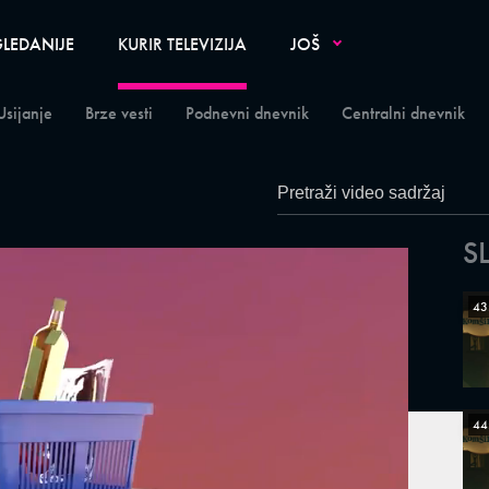
LEDANIJE
KURIR TELEVIZIJA
JOŠ
Usijanje
Brze vesti
Podnevni dnevnik
Centralni dnevnik
S
43
44