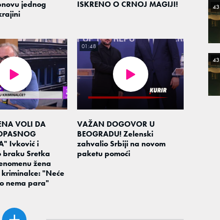
novu jednog
ISKRENO O CRNOJ MAGIJI!
43
rajini
01:48
43
ENA VOLI DA
VAŽAN DOGOVOR U
 OPASNOG
BEOGRADU! Zelenski
 Ivković i
zahvalio Srbiji na novom
 braku Sretka
paketu pomoći
 fenomenu žena
u kriminalce: "Neće
ko nema para"