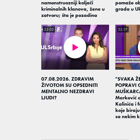
namonstruozniji koljači
pomaže ob
kriminalnih klanova, žene u
grada u Uk
zatvoru; šta je pozadina
22:02
02:37
07.08.2026. ZDRAVIM
"SVAKA Ž
ŽIVOTOM SU OPSEDNITI
POPRAVI
MENTALNO NEZDRAVI
MUŠKARCA"
LJUDI?
Marković o
Kalinića i
koje biraj
sa nekim 