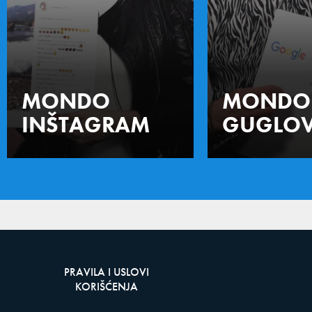
MONDO
MONDO
INŠTAGRAM
GUGLOV
PRAVILA I USLOVI
KORIŠĆENJA