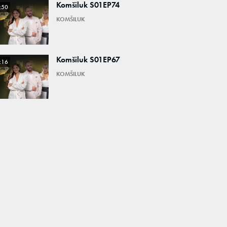
Komšiluk S01EP74
:50
KOMŠILUK
Komšiluk S01EP67
:16
KOMŠILUK