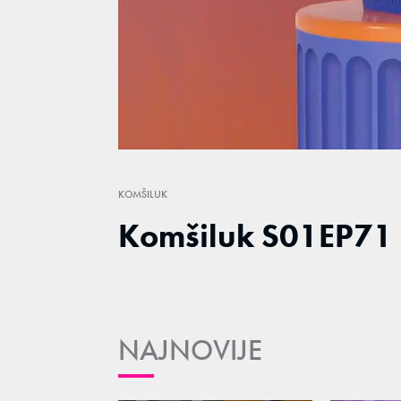
Loaded
:
1.48%
/
Unmute
KOMŠILUK
Komšiluk S01EP71
NAJNOVIJE