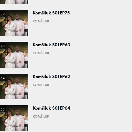
Komšiluk S01EP75
:49
KOMŠILUK
Komšiluk S01EP63
:48
KOMŠILUK
Komšiluk S01EP62
:54
KOMŠILUK
Komšiluk S01EP64
:53
KOMŠILUK