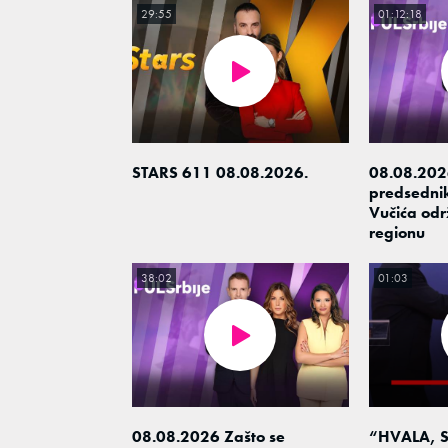
29:55
01:12:18
STARS 611 08.08.2026.
08.08.2026
predsedni
Vučića odr
regionu
38:02
01:03
08.08.2026 Zašto se
“HVALA, S