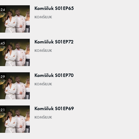
Komšiluk S01EP65
:24
KOMŠILUK
Komšiluk S01EP72
:45
KOMŠILUK
Komšiluk S01EP70
:29
KOMŠILUK
Komšiluk S01EP69
:21
KOMŠILUK