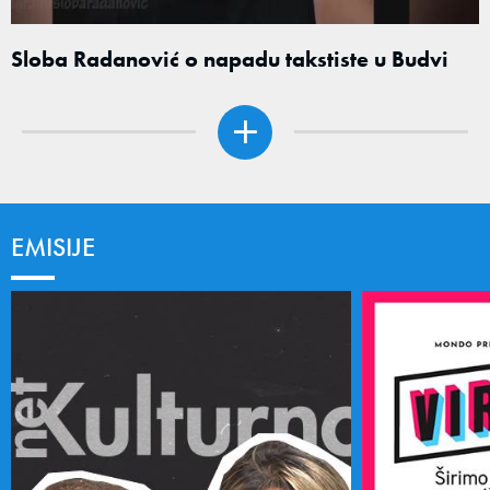
Sloba Radanović o napadu takstiste u Budvi
EMISIJE