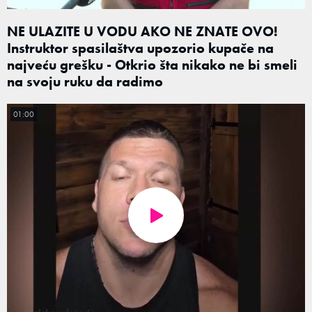
NE ULAZITE U VODU AKO NE ZNATE OVO!
Instruktor spasilaštva upozorio kupače na
najveću grešku - Otkrio šta nikako ne bi smeli
na svoju ruku da radimo
01:00