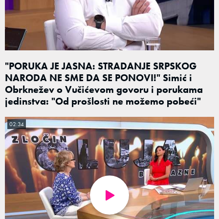
"PORUKA JE JASNA: STRADANJE SRPSKOG
NARODA NE SME DA SE PONOVI!" Simić i
Obrknežev o Vučićevom govoru i porukama
jedinstva: "Od prošlosti ne možemo pobeći"
02:34