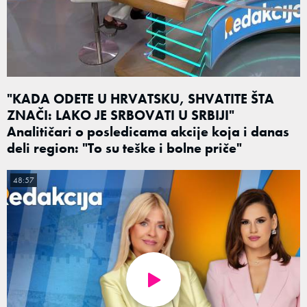
"KADA ODETE U HRVATSKU, SHVATITE ŠTA
ZNAČI: LAKO JE SRBOVATI U SRBIJI"
Analitičari o posledicama akcije koja i danas
deli region: "To su teške i bolne priče"
48:57