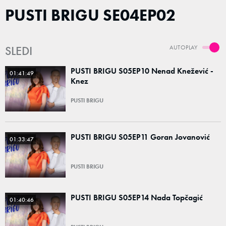
PUSTI BRIGU SE04EP02
SLEDI
AUTOPLAY
PUSTI BRIGU S05EP10 Nenad Knežević -
01:41:49
Knez
PUSTI BRIGU
PUSTI BRIGU S05EP11 Goran Jovanović
01:33:47
PUSTI BRIGU
PUSTI BRIGU S05EP14 Nada Topčagić
01:40:46