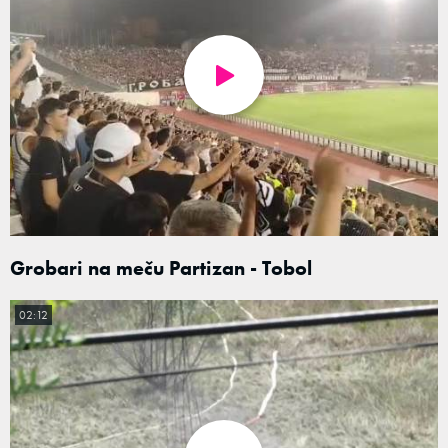
Grobari na meču Partizan - Tobol
02:12