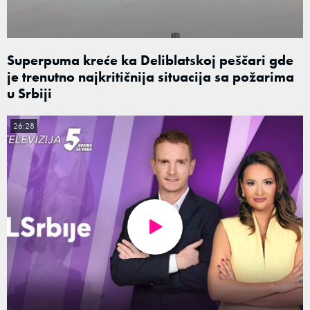
Superpuma kreće ka Deliblatskoj peščari gde
je trenutno najkritičnija situacija sa požarima
u Srbiji
26:28