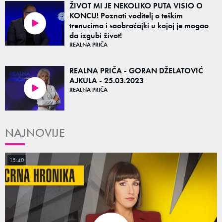
ŽIVOT MI JE NEKOLIKO PUTA VISIO O
KONCU! Poznati voditelj o teškim
trenucima i saobraćajki u kojoj je mogao
00:58
da izgubi život!
REALNA PRIČA
REALNA PRIČA - GORAN DŽELATOVIĆ
AJKULA - 25.03.2023
REALNA PRIČA
52:24
NAJNOVIJE
15:40