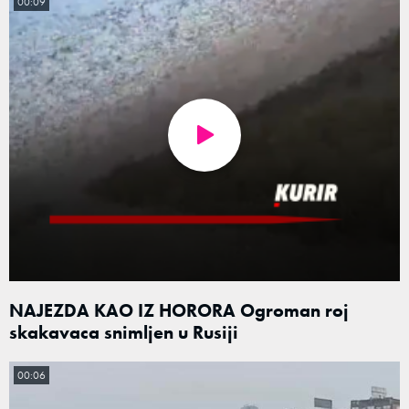
00:09
NAJEZDA KAO IZ HORORA Ogroman roj
skakavaca snimljen u Rusiji
00:06