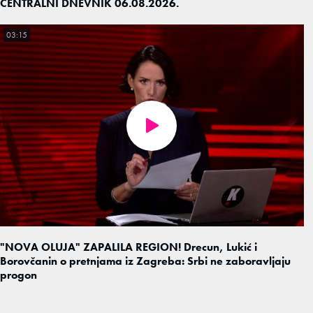
CENTRALNI DNEVNIK 06.08.2026.
03:15
"NOVA OLUJA" ZAPALILA REGION! Drecun, Lukić i
Borovčanin o pretnjama iz Zagreba: Srbi ne zaboravljaju
progon