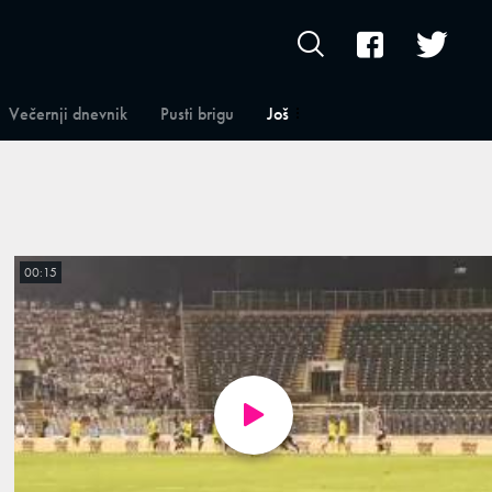
Večernji dnevnik
Pusti brigu
Još
00:15