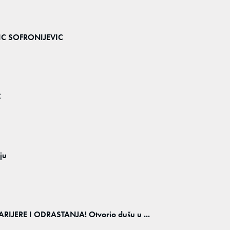
IC SOFRONIJEVIC
C
ju
IJERE I ODRASTANJA! Otvorio dušu u ...