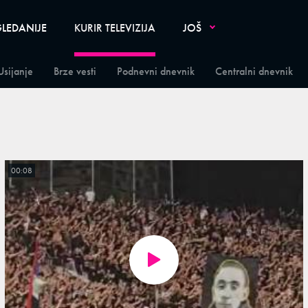
LEDANIJE
KURIR TELEVIZIJA
JOŠ
Usijanje
Brze vesti
Podnevni dnevnik
Centralni dnevnik
00:08