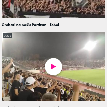
Grobari na meču Partizan - Tobol
00:22