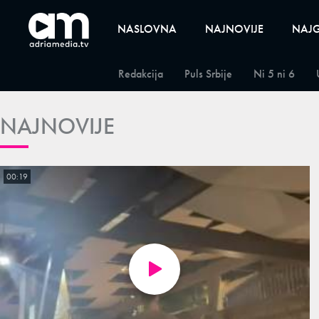
NASLOVNA
NAJNOVIJE
NAJG
Redakcija
Puls Srbije
Ni 5 ni 6
NAJNOVIJE
00:19