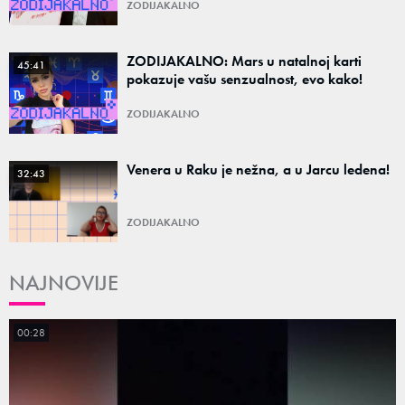
ZODIJAKALNO
ZODIJAKALNO: Mars u natalnoj karti
45:41
pokazuje vašu senzualnost, evo kako!
ZODIJAKALNO
Venera u Raku je nežna, a u Jarcu ledena!
32:43
ZODIJAKALNO
NAJNOVIJE
00:28