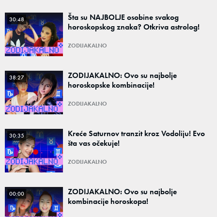
Šta su NAJBOLJE osobine svakog
30:48
horoskopskog znaka? Otkriva astrolog!
ZODIJAKALNO
ZODIJAKALNO: Ovo su najbolje
38:27
horoskopske kombinacije!
ZODIJAKALNO
Kreće Saturnov tranzit kroz Vodoliju! Evo
30:35
šta vas očekuje!
ZODIJAKALNO
ZODIJAKALNO: Ovo su najbolje
00:00
kombinacije horoskopa!