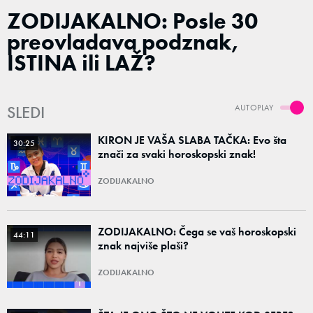
ZODIJAKALNO: Posle 30
preovladava podznak,
ISTINA ili LAŽ?
SLEDI
AUTOPLAY
KIRON JE VAŠA SLABA TAČKA: Evo šta
30:25
znači za svaki horoskopski znak!
ZODIJAKALNO
ZODIJAKALNO: Čega se vaš horoskopski
44:11
znak najviše plaši?
ZODIJAKALNO