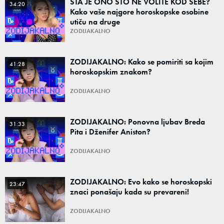
ŠTA JE ONO ŠTO NE VOLITE KOD SEBE?
34:20
Kako vaše najgore horoskopske osobine
utiču na druge
ZODIJAKALNO
ZODIJAKALNO: Kako se pomiriti sa kojim
41:28
horoskopskim znakom?
ZODIJAKALNO
ZODIJAKALNO: Ponovna ljubav Breda
31:33
Pita i Dženifer Aniston?
ZODIJAKALNO
ZODIJAKALNO: Evo kako se horoskopski
23:47
znaci ponašaju kada su prevareni!
ZODIJAKALNO