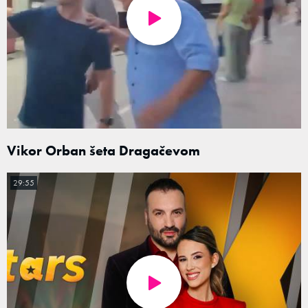
Vikor Orban šeta Dragačevom
29:55