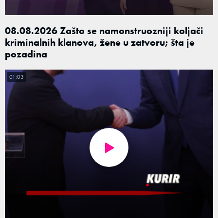
08.08.2026 Zašto se namonstruozniji koljači
kriminalnih klanova, žene u zatvoru; šta je
pozadina
01:03