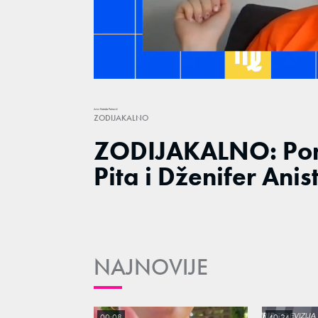
Loaded
:
2.13%
/
Unmute
Autor
Nataša Petrović
ZODIJAKALNO
ZODIJAKALNO: Pon
Pita i Dženifer Anis
NAJNOVIJE
00:08
40:24