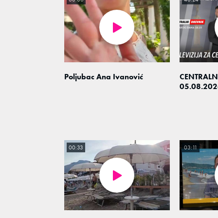
Poljubac Ana Ivanović
CENTRALN
05.08.202
00:33
03:11