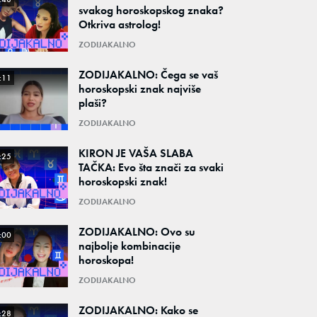
svakog horoskopskog znaka?
Otkriva astrolog!
ZODIJAKALNO
ZODIJAKALNO: Čega se vaš
:11
horoskopski znak najviše
plaši?
ZODIJAKALNO
KIRON JE VAŠA SLABA
:25
TAČKA: Evo šta znači za svaki
horoskopski znak!
ZODIJAKALNO
ZODIJAKALNO: Ovo su
:00
najbolje kombinacije
horoskopa!
ZODIJAKALNO
ZODIJAKALNO: Kako se
:28