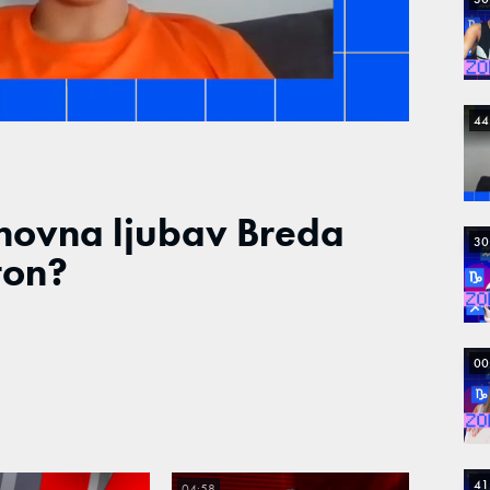
44
ovna ljubav Breda
30
ton?
00
41
04:58