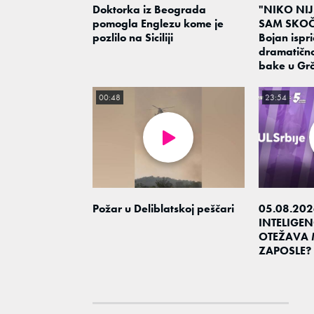
Doktorka iz Beograda
"NIKO NI
pomogla Englezu kome je
SAM SKOČ
pozlilo na Siciliji
Bojan ispri
dramatičn
bake u Grč
00:48
23:54
Požar u Deliblatskoj peščari
05.08.202
INTELIGEN
OTEŽAVA 
ZAPOSLE?