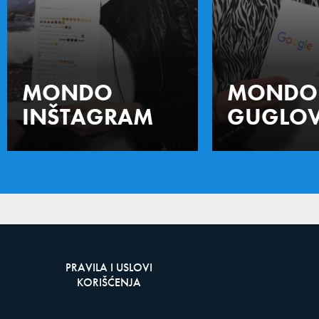
MONDO
MONDO
INŠTAGRAM
GUGLOV
PRAVILA I USLOVI
KORIŠĆENJA