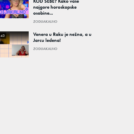
KOD SEBE? Kako vaše
najgore horoskopske
osobine...
ZODIJAKALNO
Venera u Raku je nežna, a u
:43
Jarcu ledena!
ZODIJAKALNO