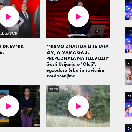
30
I DNEVNIK
"NISMO ZNALI DA LI JE TATA
6.
ŽIV, A MAMA GA JE
PREPOZNALA NA TELEVIZIJI"
23
Gosti Usijanja o "Oluji",
egzodusu Srba i stravičnim
svedočenjima
00:20
38
34