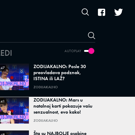
LEDI
AUTOPLAY
ZODIJAKALNO: Posle 30
:47
preovladava podznak,
ISTINA ili LAŽ?
ZODIJAKALNO
ZODIJAKALNO: Mars u
:41
natalnoj karti pokazuje vašu
senzualnost, evo kako!
ZODIJAKALNO
Šta su NAJBOLJE osobine
:48