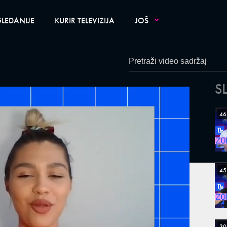
LEDANIJE
KURIR TELEVIZIJA
JOŠ
S
46
45
30