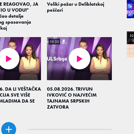
JE REAGOVAO, JA
Veliki požar u Deliblatskoj
IO U VODU!"
peščari
čao detalje
og spasavanja
koj
32
38:30
6. DA LI VEŠTAČKA
05.08.2026. TRIVUN
CIJA SVE VIŠE
IVKOVIĆ O NAJVEĆIM
MLADIMA DA SE
TAJNAMA SRPSKIH
ZATVORA