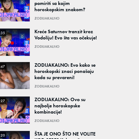
pomiriti sa kojim
horoskopskim znakom?
ZODIJAKALNO
Kreće Saturnov tranzit kroz
:35
Vodoliju! Evo šta vas očekuje!
ZODIJAKALNO
ZODIJAKALNO: Evo kako se
:47
horoskopski znaci ponašaju
kada su prevareni!
ZODIJAKALNO
ZODIJAKALNO: Ovo su
:27
najbolje horoskopske
kombinacije!
ZODIJAKALNO
ŠTA JE ONO ŠTO NE VOLITE
:20