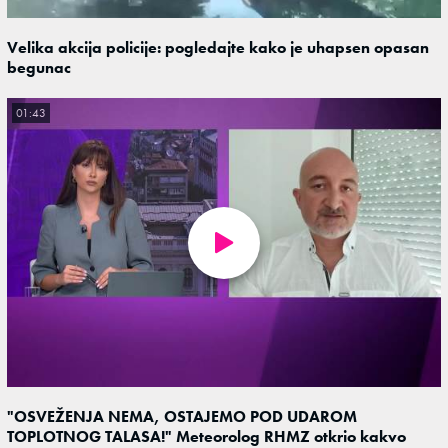
Velika akcija policije: pogledajte kako je uhapsen opasan
begunac
01:43
"OSVEŽENJA NEMA, OSTAJEMO POD UDAROM
TOPLOTNOG TALASA!" Meteorolog RHMZ otkrio kakvo