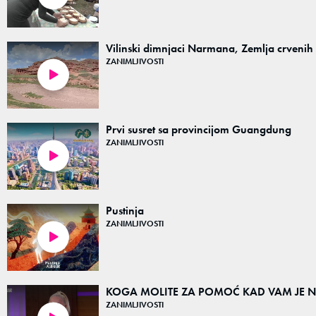
Vilinski dimnjaci Narmana, Zemlja crvenih 
ZANIMLJIVOSTI
00:20
Prvi susret sa provincijom Guangdung
ZANIMLJIVOSTI
07:01
Pustinja
ZANIMLJIVOSTI
02:34
KOGA MOLITE ZA POMOĆ KAD VAM JE NAJTEŽ
ZANIMLJIVOSTI