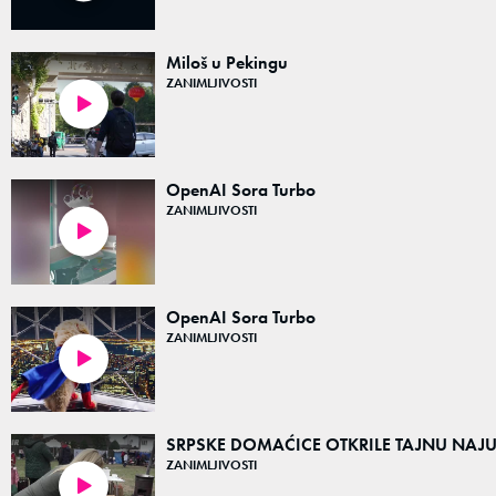
Miloš u Pekingu
ZANIMLJIVOSTI
05:05
OpenAI Sora Turbo
ZANIMLJIVOSTI
00:10
OpenAI Sora Turbo
ZANIMLJIVOSTI
00:09
SRPSKE DOMAĆICE OTKRILE TAJNU NAJUKU
ZANIMLJIVOSTI
02:52