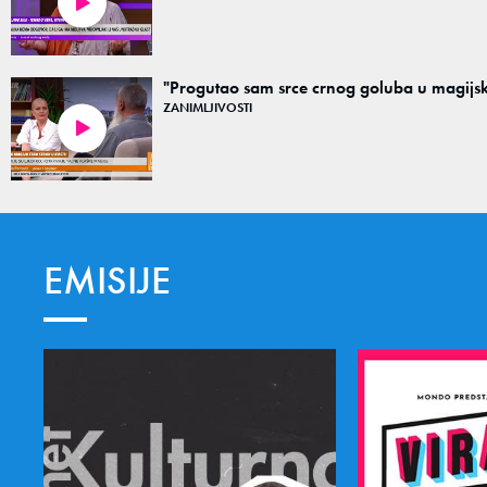
05:59
"Progutao sam srce crnog goluba u magijsko
ZANIMLJIVOSTI
02:50
EMISIJE