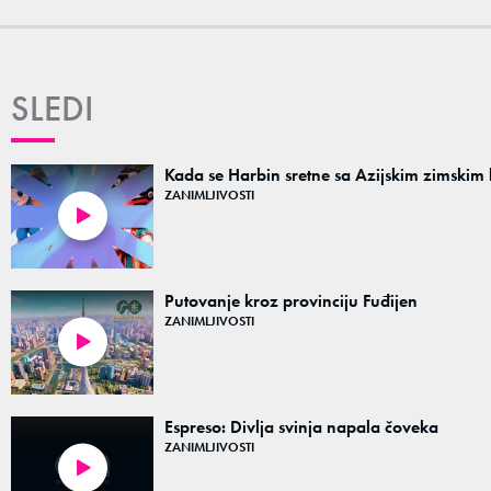
SLEDI
Kada se Harbin sretne sa Azijskim zimskim 
ZANIMLJIVOSTI
03:07
Putovanje kroz provinciju Fuđijen
ZANIMLJIVOSTI
07:01
Espreso: Divlja svinja napala čoveka
ZANIMLJIVOSTI
01:55