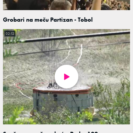
Grobari na meču Partizan - Tobol
02:12