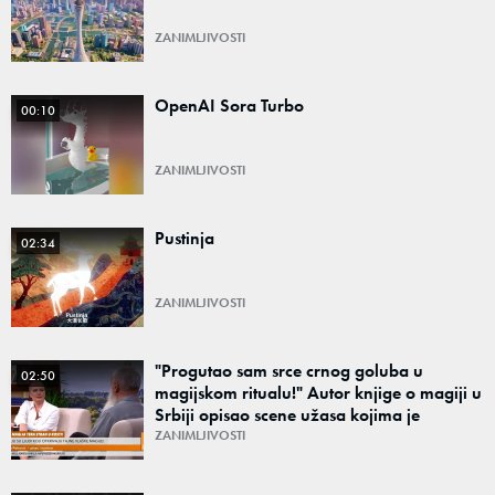
ZANIMLJIVOSTI
OpenAI Sora Turbo
00:10
ZANIMLJIVOSTI
Pustinja
02:34
ZANIMLJIVOSTI
"Progutao sam srce crnog goluba u
02:50
magijskom ritualu!" Autor knjige o magiji u
Srbiji opisao scene užasa kojima je
prisustvovao
ZANIMLJIVOSTI