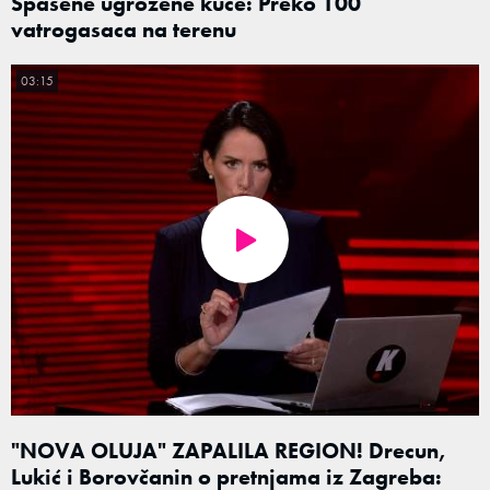
Spašene ugrožene kuće: Preko 100
vatrogasaca na terenu
03:15
"NOVA OLUJA" ZAPALILA REGION! Drecun,
Lukić i Borovčanin o pretnjama iz Zagreba: