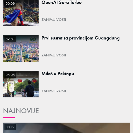
OpenAI Sora Turbo
00:09
ZANIMLJIVOSTI
Prvi susret sa provincijom Guangdung
07:01
ZANIMLJIVOSTI
Miloš u Pekingu
05:05
ZANIMLJIVOSTI
NAJNOVIJE
00:19