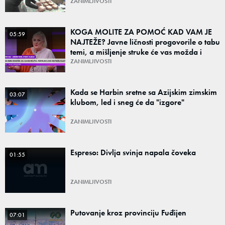
kačamaka
ZANIMLJIVOSTI
KOGA MOLITE ZA POMOĆ KAD VAM JE
05:59
NAJTEŽE? Javne ličnosti progovorile o tabu
temi, a mišljenje struke će vas možda i
iznenaditi
ZANIMLJIVOSTI
Kada se Harbin sretne sa Azijskim zimskim
03:07
klubom, led i sneg će da "izgore"
ZANIMLJIVOSTI
Espreso: Divlja svinja napala čoveka
01:55
ZANIMLJIVOSTI
Putovanje kroz provinciju Fuđijen
07:01