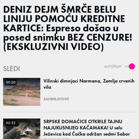
DENIZ DEJM ŠMRČE BELU
LINIJU POMOĆU KREDITNE
KARTICE: Espreso došao u
posed snimku BEZ CENZURE!
(EKSKLUZIVNI VIDEO)
SLEDI
AUTOPLAY
Vilinski dimnjaci Narmana, Zemlja crvenih
00:20
vila
ZANIMLJIVOSTI
SRPSKE DOMAĆICE OTKRILE TAJNU
02:52
NAJUKUSNIJEG KAČAMAKA! U selu
Ježevica kod Čačka održan sedmi Sabor