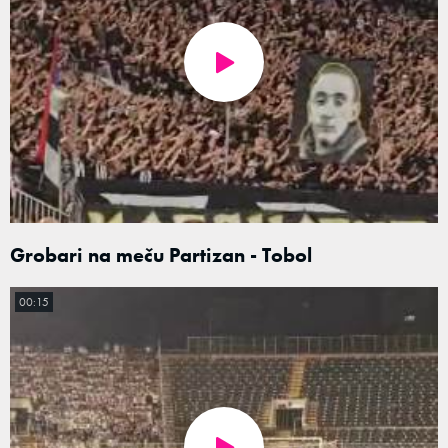
Grobari na meču Partizan - Tobol
00:15