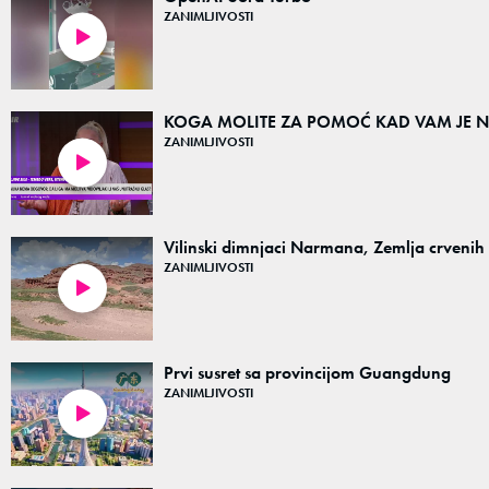
ZANIMLJIVOSTI
00:10
KOGA MOLITE ZA POMOĆ KAD VAM JE NAJTEŽ
ZANIMLJIVOSTI
05:59
Vilinski dimnjaci Narmana, Zemlja crvenih 
ZANIMLJIVOSTI
00:20
Prvi susret sa provincijom Guangdung
ZANIMLJIVOSTI
07:01