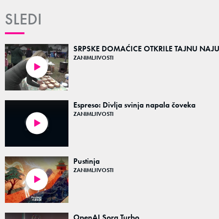
SLEDI
SRPSKE DOMAĆICE OTKRILE TAJNU NAJUKU
ZANIMLJIVOSTI
02:52
Espreso: Divlja svinja napala čoveka
ZANIMLJIVOSTI
01:55
Pustinja
ZANIMLJIVOSTI
02:34
OpenAI Sora Turbo