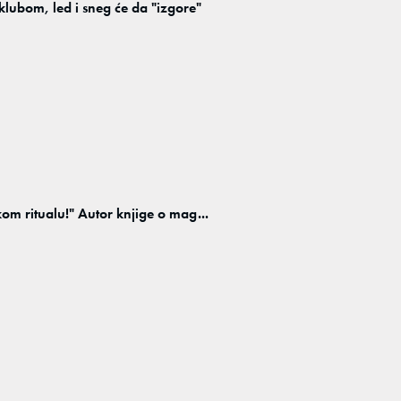
klubom, led i sneg će da "izgore"
m ritualu!" Autor knjige o mag...