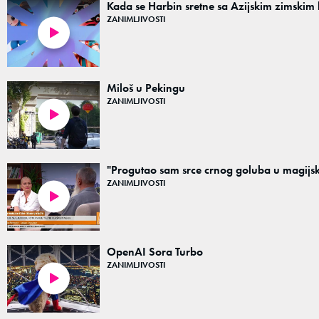
Kada se Harbin sretne sa Azijskim zimskim 
ZANIMLJIVOSTI
03:07
Miloš u Pekingu
ZANIMLJIVOSTI
05:05
"Progutao sam srce crnog goluba u magijsko
ZANIMLJIVOSTI
02:50
OpenAI Sora Turbo
ZANIMLJIVOSTI
00:09