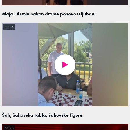
Maja i Asmin nakon drame ponovo u ljubavi
00:35
Šah, šahovska tabla, šahovske figure
03:20