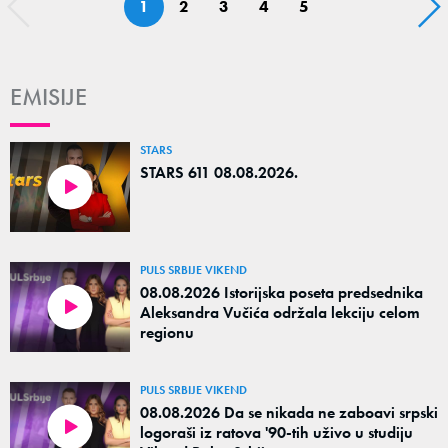
1
2
3
4
5
EMISIJE
STARS
STARS 611 08.08.2026.
PULS SRBIJE VIKEND
08.08.2026 Istorijska poseta predsednika
Aleksandra Vučića održala lekciju celom
regionu
PULS SRBIJE VIKEND
08.08.2026 Da se nikada ne zaboavi srpski
logoraši iz ratova '90-tih uživo u studiju