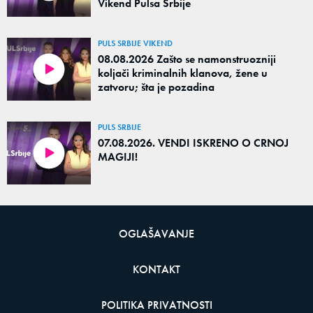
Vikend Pulsa Srbije
PULS SRBIJE VIKEND
08.08.2026 Zašto se namonstruozniji
koljači kriminalnih klanova, žene u
zatvoru; šta je pozadina
PULS SRBIJE
07.08.2026. VENDI ISKRENO O CRNOJ
MAGIJI!
OGLAŠAVANJE
KONTAKT
POLITIKA PRIVATNOSTI