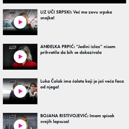
LIZ UČI SRPSKI: Već me zovu srpska
snajka!
ANĐELKA PRPIĆ: “Jedini izlaz” nisam
prihvatila da bih se dokazivala
Luka Čolak ima ćaleta koji je još veća faca
od njega!
BOJANA RISTIVOJEVIĆ: Imam spisak
svojih lapsusa!